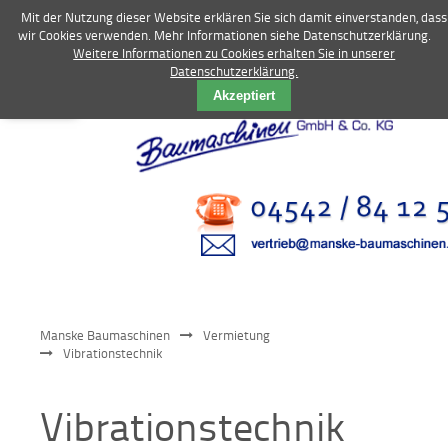
Mit der Nutzung dieser Website erklären Sie sich damit einverstanden, dass
wir Cookies verwenden. Mehr Informationen siehe Datenschutzerklärung.
Weitere Informationen zu Cookies erhalten Sie in unserer
Datenschutzerklärung.
Vermietung
Akzeptiert
Bagger
Radlader
Fahrzeuge
Kompressoren
Vibrationstechnik
Manske Baumaschinen
Vermietung
Kommunaltechnik
Vibrationstechnik
Anbaugeräte
Vibrationstechnik
Sonstiges