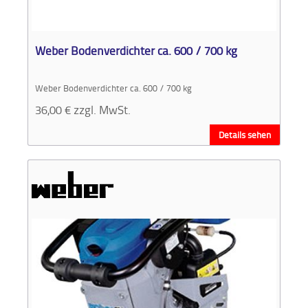
Aktionen
und
Angebote
Weber Bodenverdichter ca. 600 / 700 kg
Anfahrt
Weber Bodenverdichter ca. 600 / 700 kg
36,00
€
zzgl. MwSt.
Details sehen