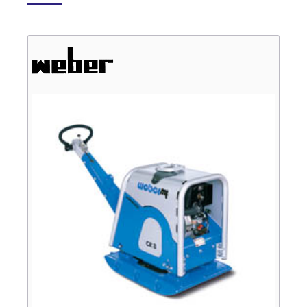
Verkauf
Bagger
Radlader
Fahrzeuge
Stromerzeuger
Vibrationstechnik
Kommunaltechnik
Anbaugeräte
Sonstiges
Sonderaktionen