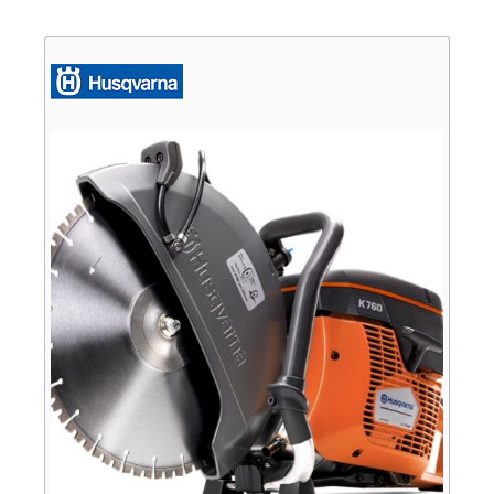
Verkauf
Bagger
Radlader
Fahrzeuge
Stromerzeuger
Vibrationstechnik
Kommunaltechnik
Anbaugeräte
Sonstiges
Sonderaktionen