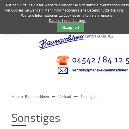
Mit der Nutzung dieser Website erklären Sie sich damit einverstanden, dass
wir Cookies verwenden. Mehr Informationen siehe Datenschutzerklärung.
Weitere Informationen zu Cookies erhalten Sie in unserer
Datenschutzerklärung.
Vermietung
Akzeptiert
Bagger
Radlader
Fahrzeuge
Kompressoren
Vibrationstechnik
Manske Baumaschinen
Verkauf
Sonstiges
Kommunaltechnik
Sonstiges
Anbaugeräte
Sonstiges