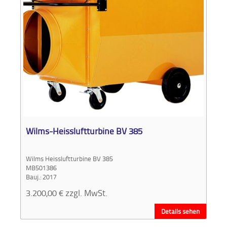
Wilms-Heissluftturbine BV 385
Wilms Heissluftturbine BV 385
MB501386
Bauj.: 2017
3.200,00
€
zzgl. MwSt.
Details sehen