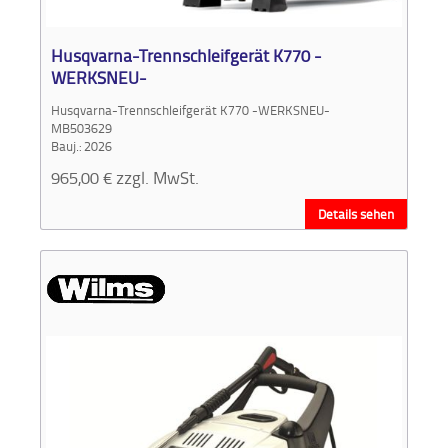
Aktionen
und
Husqvarna-Trennschleifgerät K770 -
Angebote
WERKSNEU-
Husqvarna-Trennschleifgerät K770 -WERKSNEU-
Anfahrt
MB503629
Bauj.: 2026
965,00
€
zzgl. MwSt.
Details sehen