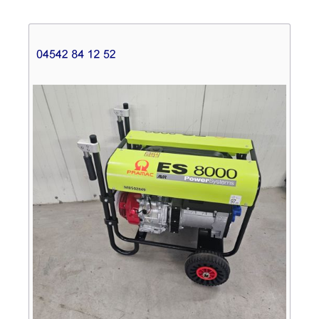
Verkauf
Bagger
Radlader
Fahrzeuge
Stromerzeuger
Vibrationstechnik
Kommunaltechnik
Anbaugeräte
Sonstiges
Sonderaktionen