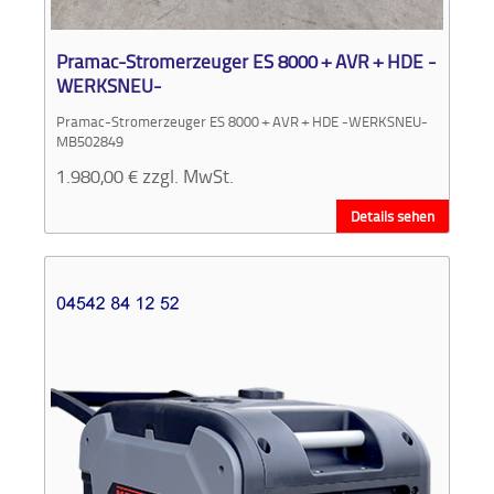
Aktionen
und
Pramac-Stromerzeuger ES 8000 + AVR + HDE -
Angebote
WERKSNEU-
Pramac-Stromerzeuger ES 8000 + AVR + HDE -WERKSNEU-
Anfahrt
MB502849
1.980,00
€
zzgl. MwSt.
Details sehen