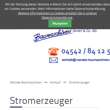
Mit der Nutzung dieser Website erklären Sie sich damit einverstanden, dass
wir Cookies verwenden. Mehr Informationen siehe Datenschutzerklärung.
Weitere Informationen zu Cookies erhalten Sie in unserer
Datenschutzerklärung.
Vermietung
Akzeptiert
Bagger
Radlader
Fahrzeuge
Kompressoren
Vibrationstechnik
Manske Baumaschinen
Verkauf
Stromerzeuger
Kommunaltechnik
Stromerzeuger
Anbaugeräte
Sonstiges