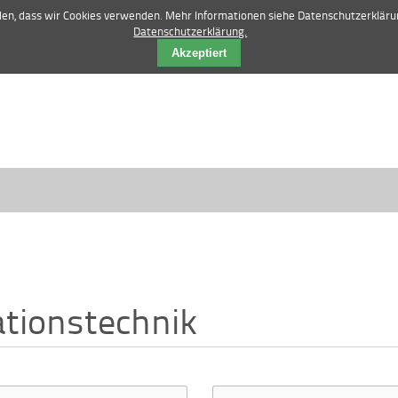
42 84 12 52 |
vertrieb@manske-baumasch
nden, dass wir Cookies verwenden. Mehr Informationen siehe Datenschutzerkläru
Datenschutzerklärung.
Akzeptiert
ationstechnik