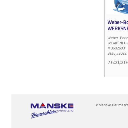
Weber-Bod
WERKSN
Weber-Boden
WERKSNEU
MB502603
Bazuj.: 2022
2.600,00
© Manske Baumaschi