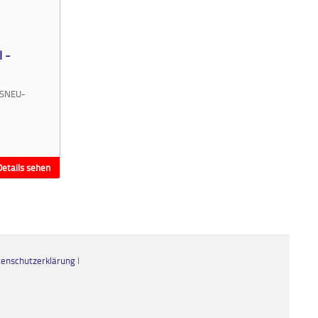
 -
KSNEU-
Details sehen
enschutzerklärung
I