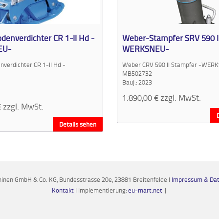
enverdichter CR 1-II Hd -
Weber-Stampfer SRV 590 II
EU-
WERKSNEU-
verdichter CR 1-II Hd -
Weber CRV 590 II Stampfer -WER
-
MB502732
Bauj.: 2023
1.890,00
€
zzgl. MwSt.
€
zzgl. MwSt.
Details sehen
nen GmbH & Co. KG, Bundesstrasse 20e, 23881 Breitenfelde I
Impressum & Dat
Kontakt
I Implementierung:
eu-mart.net
|