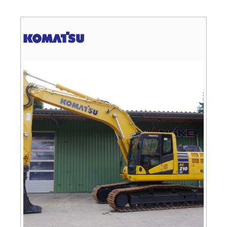
Verkauf
Bagger
Radlader
Fahrzeuge
Stromerzeuger
Vibrationstechnik
Kommunaltechnik
Anbaugeräte
Sonstiges
Sonderaktionen