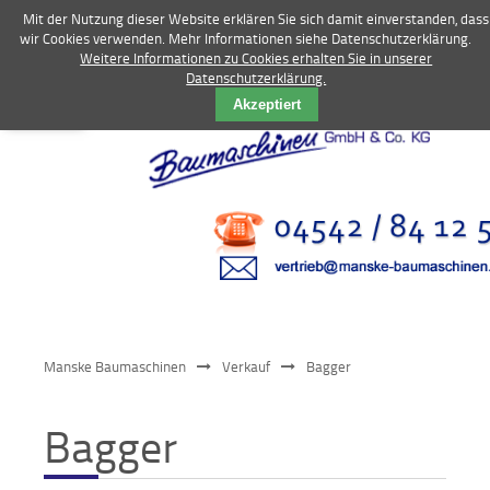
Mit der Nutzung dieser Website erklären Sie sich damit einverstanden, dass
wir Cookies verwenden. Mehr Informationen siehe Datenschutzerklärung.
Weitere Informationen zu Cookies erhalten Sie in unserer
Datenschutzerklärung.
Vermietung
Akzeptiert
Bagger
Radlader
Fahrzeuge
Kompressoren
Vibrationstechnik
Manske Baumaschinen
Verkauf
Bagger
Kommunaltechnik
Bagger
Anbaugeräte
Sonstiges