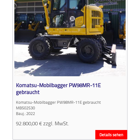
Komatsu-Mobilbagger PW98MR-11E
gebraucht
Komatsu-Mobilbagger PW98MR-11E gebraucht
MB502530
Bauj.: 2022
92.800,00
€
zzgl. MwSt.
Details sehen