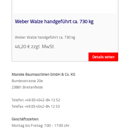
Aktionen
und
Angebote
Weber Walze handgeführt ca. 730 kg
Anfahrt
Weber Walze handgeführt ca. 730 kg
46,20
€
zzgl. MwSt.
Details sehen
Manske Baumaschinen GmbH & Co. KG
Bundesstrasse 20e
23881 Breitenfelde
Telefon: +49 (0) 4542-84 12 52
Telefax: +49 (0) 4542-84 12 53
Geschäftszeiten:
Montag bis Freitag: 7:00 - 17:00 Uhr