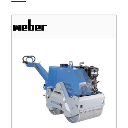
Verkauf
Bagger
Radlader
Fahrzeuge
Stromerzeuger
Vibrationstechnik
Kommunaltechnik
Anbaugeräte
Sonstiges
Sonderaktionen