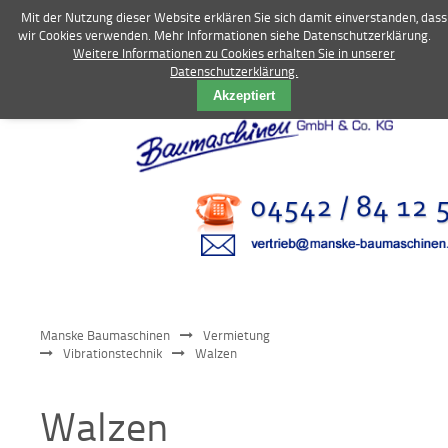
Mit der Nutzung dieser Website erklären Sie sich damit einverstanden, dass
wir Cookies verwenden. Mehr Informationen siehe Datenschutzerklärung.
Weitere Informationen zu Cookies erhalten Sie in unserer
Datenschutzerklärung.
Vermietung
Akzeptiert
Bagger
Radlader
Fahrzeuge
Kompressoren
Vibrationstechnik
Manske Baumaschinen
Vermietung
Kommunaltechnik
Vibrationstechnik
Walzen
Anbaugeräte
Walzen
Sonstiges