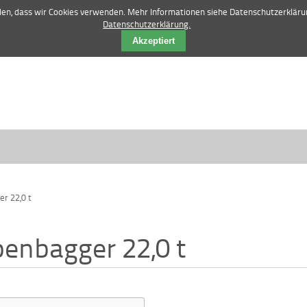
42 84 12 52 |
vertrieb@manske-baumasch
nden, dass wir Cookies verwenden. Mehr Informationen siehe Datenschutzerkläru
Datenschutzerklärung.
Akzeptiert
r 22,0 t
enbagger 22,0 t