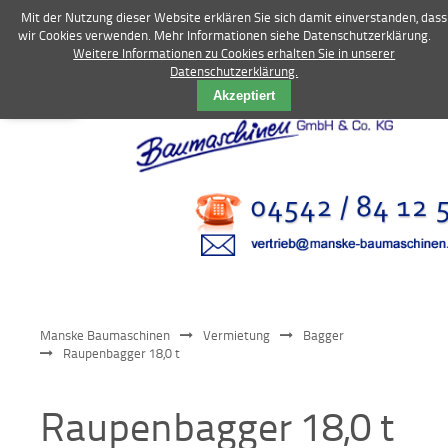
Mit der Nutzung dieser Website erklären Sie sich damit einverstanden, dass
wir Cookies verwenden. Mehr Informationen siehe Datenschutzerklärung.
Weitere Informationen zu Cookies erhalten Sie in unserer
Datenschutzerklärung.
Vermietung
Akzeptiert
Bagger
Radlader
Fahrzeuge
Kompressoren
Vibrationstechnik
Manske Baumaschinen
Vermietung
Bagger
Kommunaltechnik
Raupenbagger 18,0 t
Anbaugeräte
Raupenbagger 18,0 t
Sonstiges