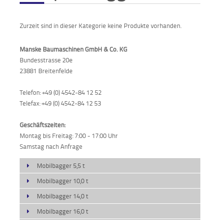
Verkauf
Zurzeit sind in dieser Kategorie keine Produkte vorhanden.
Bagger
Manske Baumaschinen GmbH & Co. KG
Bundesstrasse 20e
Radlader
23881 Breitenfelde
Fahrzeuge
Telefon: +49 (0) 4542-84 12 52
Telefax: +49 (0) 4542-84 12 53
Stromerzeuger
Geschäftszeiten:
Vibrationstechnik
Montag bis Freitag: 7:00 - 17:00 Uhr
Samstag nach Anfrage
Kommunaltechnik
Mobilbagger 5,5 t
Anbaugeräte
Mobilbagger 10,0 t
Sonstiges
Mobilbagger 14,0 t
Mobilbagger 16,0 t
Sonderaktionen