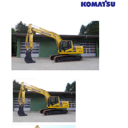
Verkauf
Bagger
Radlader
Fahrzeuge
Stromerzeuger
Vibrationstechnik
Kommunaltechnik
Anbaugeräte
Sonstiges
Sonderaktionen