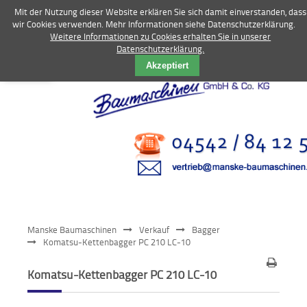
Mit der Nutzung dieser Website erklären Sie sich damit einverstanden, dass
wir Cookies verwenden. Mehr Informationen siehe Datenschutzerklärung.
Weitere Informationen zu Cookies erhalten Sie in unserer
Datenschutzerklärung.
Vermietung
Akzeptiert
Bagger
Radlader
Fahrzeuge
Kompressoren
Vibrationstechnik
Manske Baumaschinen
Verkauf
Bagger
Kommunaltechnik
Komatsu-Kettenbagger PC 210 LC-10
Anbaugeräte
Komatsu-Kettenbagger PC 210 LC-10
Sonstiges