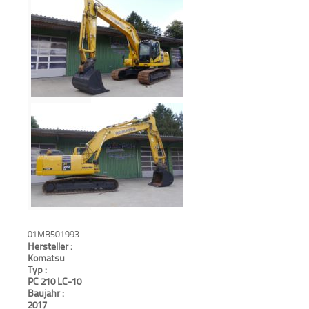
Aktionen
und
Angebote
Anfahrt
01MB501993
Hersteller :
Komatsu
Typ :
PC 210 LC-10
Baujahr :
2017