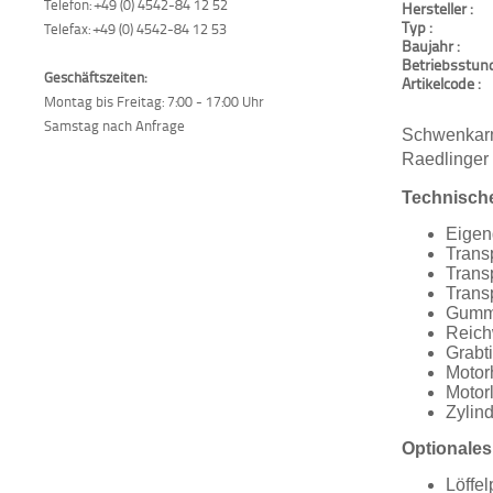
Telefon: +49 (0) 4542-84 12 52
Hersteller :
Typ :
Telefax: +49 (0) 4542-84 12 53
Baujahr :
Betriebsstund
Geschäftszeiten:
Artikelcode :
Montag bis Freitag: 7:00 - 17:00 Uhr
Samstag nach Anfrage
Schwenkarm
Raedlinger
Technisch
Eigen
Trans
Trans
Trans
Gummi
Reich
Grabt
Motor
Motor
Zylin
Optionales
Löffe