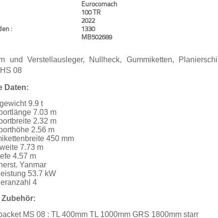
Eurocomach
100 TR
2022
en :
1330
MB502689
 und Verstellausleger, Nullheck, Gummiketten, Planiersch
 HS 08
e Daten:
gewicht 9.9 t
portlänge 7.03 m
portbreite 2.32 m
porthöhe 2.56 m
kettenbreite 450 mm
weite 7.73 m
iefe 4.57 m
herst. Yanmar
leistung 53.7 kW
deranzahl 4
 Zubehör:
lpacket MS 08 : TL 400mm TL 1000mm GRS 1800mm starr