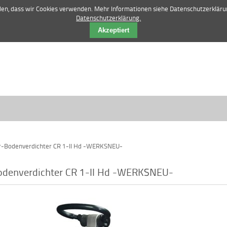
42 84 12 52 |
vertrieb@manske-baumasch
nden, dass wir Cookies verwenden. Mehr Informationen siehe Datenschutzerkläru
Datenschutzerklärung.
Akzeptiert
-Bodenverdichter CR 1-II Hd -WERKSNEU-
denverdichter CR 1-II Hd -WERKSNEU-