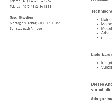
Telefon: +49 (0) 4542-84 12 52
Telefax: +49 (0) 4542-84 12 53
Technisch
Geschäftszeiten:
Betri
Montag bis Freitag: 7:00 - 17:00 Uhr
Motor
Samstag nach Anfrage
Motor
Arbeit
mit i
Lieferbare
Integr
Vulko
Dieses Ang
vorbehalte
Sehr gern ka