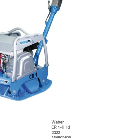
Weber
CR 1-II Hd
2022
MB502603