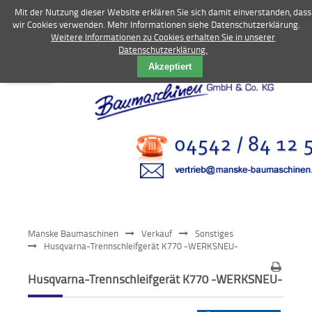
Mit der Nutzung dieser Website erklären Sie sich damit einverstanden, dass
wir Cookies verwenden. Mehr Informationen siehe Datenschutzerklärung.
Weitere Informationen zu Cookies erhalten Sie in unserer
Datenschutzerklärung.
Vermietung
Akzeptiert
Bagger
Radlader
Fahrzeuge
Kompressoren
Vibrationstechnik
Manske Baumaschinen
Verkauf
Sonstiges
Kommunaltechnik
Husqvarna-Trennschleifgerät K770 -WERKSNEU-
Anbaugeräte
Husqvarna-Trennschleifgerät K770 -WERKSNEU-
Sonstiges