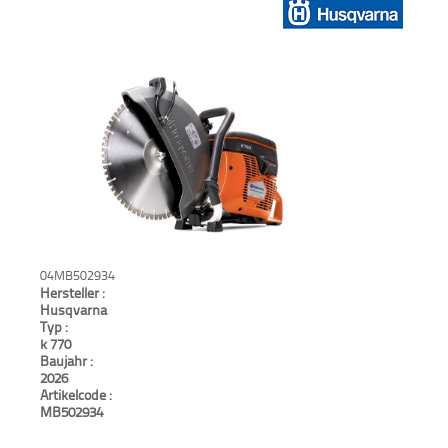
Verkauf
Bagger
Radlader
Fahrzeuge
Stromerzeuger
Vibrationstechnik
04MB502934
Hersteller :
Kommunaltechnik
Husqvarna
Typ :
k 770
Anbaugeräte
Baujahr :
2026
Sonstiges
Artikelcode :
MB502934
Sonderaktionen