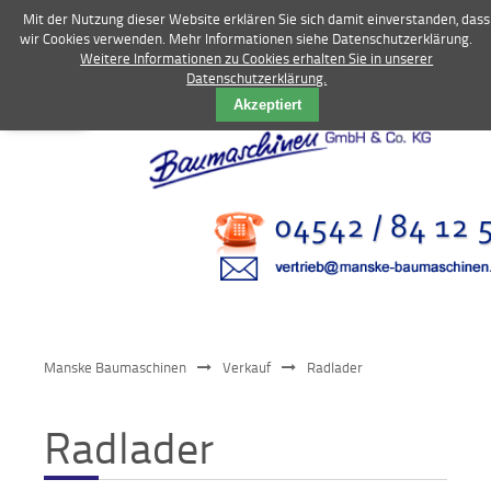
Mit der Nutzung dieser Website erklären Sie sich damit einverstanden, dass
wir Cookies verwenden. Mehr Informationen siehe Datenschutzerklärung.
Weitere Informationen zu Cookies erhalten Sie in unserer
Datenschutzerklärung.
Vermietung
Akzeptiert
Bagger
Radlader
Fahrzeuge
Kompressoren
Vibrationstechnik
Manske Baumaschinen
Verkauf
Radlader
Kommunaltechnik
Radlader
Anbaugeräte
Sonstiges