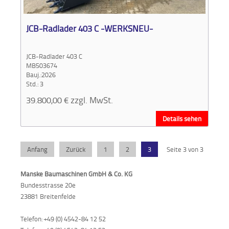
Aktionen
und
JCB-Radlader 403 C -WERKSNEU-
Angebote
JCB-Radlader 403 C
Anfahrt
MB503674
Bauj.:2026
Std.: 3
39.800,00
€
zzgl. MwSt.
Details sehen
Anfang
Zurück
1
2
3
Seite 3 von 3
Manske Baumaschinen GmbH & Co. KG
Bundesstrasse 20e
23881 Breitenfelde
Telefon: +49 (0) 4542-84 12 52