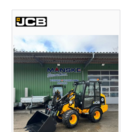
Verkauf
Bagger
Radlader
Fahrzeuge
Stromerzeuger
Vibrationstechnik
Kommunaltechnik
Anbaugeräte
Sonstiges
Sonderaktionen