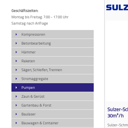
Geschäftszeiten:
Montag bis Freitag: 7:00 - 17:00 Uhr
Samstag nach Anfrage
Kompressoren
Betonbearbeitung
Hämmer
Raketen
Sägen, Schleifen, Trennen
Stromaggregate
Pumpen
Zaun & Gerüst
Gartenbau & Forst
Sulzer-S
Baulaser
30m³/h
Bauwagen & Container
Sulzer-Sch