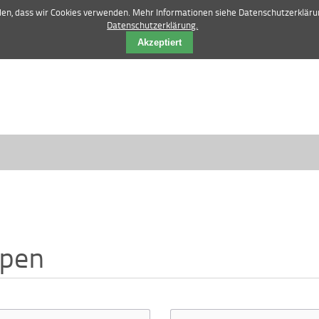
42 84 12 52 |
vertrieb@manske-baumasch
nden, dass wir Cookies verwenden. Mehr Informationen siehe Datenschutzerkläru
Datenschutzerklärung.
Akzeptiert
pen