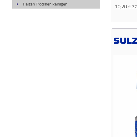
Heizen Trocknen Reinigen
10,20
€
zz