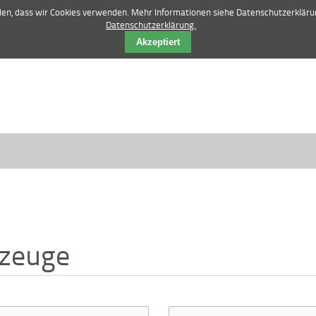
42 84 12 52 |
vertrieb@manske-baumasch
nden, dass wir Cookies verwenden. Mehr Informationen siehe Datenschutzerkläru
Datenschutzerklärung.
Akzeptiert
zeuge