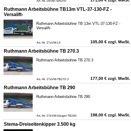
Art.-Nr. 26VM-TBR250
Ruthmann Arbeitsbühne TB13m VTL-37-130-FZ -
Versalift-
Ruthmann Arbeitsbühne TB 13m VTL-37-130-FZ -
Versalift-
105,00
€
zzgl. MwSt.
Art.-Nr. 27aVM-13
Ruthmann Arbeitsbühne TB 270.3
Ruthmann Arbeitsbühne TB 270.3
177,00
€
zzgl. MwSt.
Art.-Nr. 27aVM-TB270.3
Ruthmann Arbeitsbühne TB 290
Ruthmann Arbeitsbühne TB 290
198,00
€
zzgl. MwSt.
Art.-Nr. 27bVM-Steiger-TB290
Stema-Dreiseitenkipper 3.500 kg