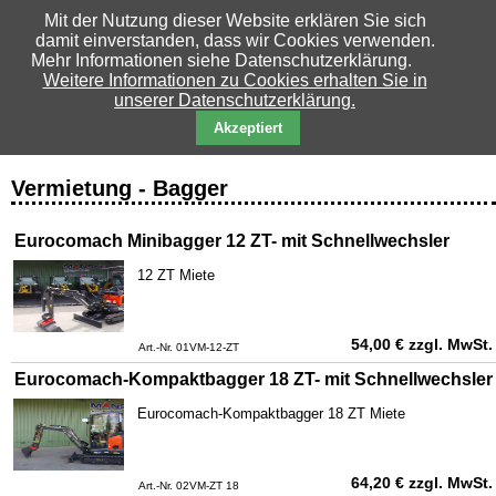
Mit der Nutzung dieser Website erklären Sie sich
Manske Baumaschinen GmbH & Co. KG - Stand
damit einverstanden, dass wir Cookies verwenden.
06.08.2026
Mehr Informationen siehe Datenschutzerklärung.
Weitere Informationen zu Cookies erhalten Sie in
Bundesstraße 20e, 23881 Breitenfelde
unserer Datenschutzerklärung.
Tel.: +49 (0) 4542 84 12 52
Akzeptiert
E-Mail: vertrieb@manske-baumaschinen.de
Vermietung - Bagger
Eurocomach Minibagger 12 ZT- mit Schnellwechsler
12 ZT Miete
54,00
€
zzgl. MwSt.
Art.-Nr. 01VM-12-ZT
Eurocomach-Kompaktbagger 18 ZT- mit Schnellwechsler
Eurocomach-Kompaktbagger 18 ZT Miete
64,20
€
zzgl. MwSt.
Art.-Nr. 02VM-ZT 18