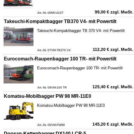
99,00
€
zzgl. MwSt.
Art.-Nr. 06MV-42ZT
Takeuchi-Kompaktbagger TB370 V4- mit Powertilt
Takeuchi-Kompaktbagger TB 370 V4- mit Powertilt
112,20
€
zzgl. MwSt.
Art.-Nr. 07VM-TB370 V4
Eurocomach-Raupenbagger 100 TR- mit Powertilt
Eurocomach-Raupenbagger 100 TR- mit Powertilt
125,40
€
zzgl. MwSt.
Art.-Nr. 08VM-100 TR
Komatsu-Mobilbagger PW 98 MR-11E0
Komatsu-Mobilbagger PW 98 MR-11E0
145,20
€
zzgl. MwSt.
Art.-Nr. 09VM-PW98
Doosan-Kettenbagger DX140 LCR-5