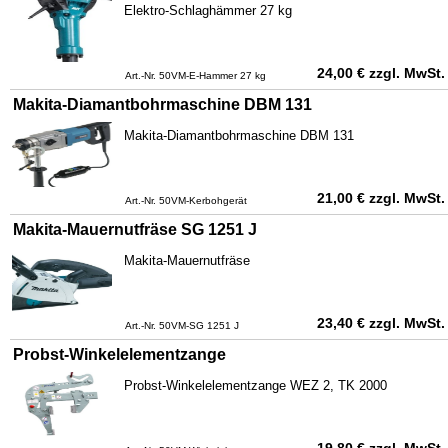
Elektro-Schlaghämmer 27 kg
24,00
€
zzgl. MwSt.
Art.-Nr. 50VM-E-Hammer 27 kg
Makita-Diamantbohrmaschine DBM 131
Makita-Diamantbohrmaschine DBM 131
21,00
€
zzgl. MwSt.
Art.-Nr. 50VM-Kerbohgerät
Makita-Mauernutfräse SG 1251 J
Makita-Mauernutfräse
23,40
€
zzgl. MwSt.
Art.-Nr. 50VM-SG 1251 J
Probst-Winkelelementzange
Probst-Winkelelementzange WEZ 2, TK 2000
19,80
€
zzgl. MwSt.