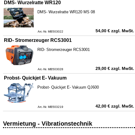
DMS- Wurzelratte WR120
DMS- Wurzelratte WR120 MS 08
54,00
€
zzgl. MwSt.
Art.-Nr. MB503022
RID- Stromerzeuger RCS3001
RID- Stromerzeuger RCS3001
29,00
€
zzgl. MwSt.
Art.-Nr. MB503028
Probst- Quickjet E- Vakuum
Probst- Quickjet E- Vakuum QJ600
42,00
€
zzgl. MwSt.
Art.-Nr. MB503219
Vermietung - Vibrationstechnik