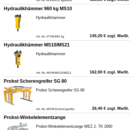
Art.-Nr. 46VM-452 kgMS08
Hydraulikhämmer 960 kg MS10
Hydraulikhammer
145,20
€
zzgl. MwSt.
Art.-Nr. 47VM-960 kg
Hydraulikhämmer MS10/MS21
Hydraulikhammer
162,00
€
zzgl. MwSt.
Art.-Nr. 48VM-MS10/MS21
Probst Scherengreifer SG 80
Probst Scherengreifer SG 80
26,40
€
zzgl. MwSt.
Art.-Nr. 49VM-Scherengreifer
Probst-Winkelelementzange
Probst-Winkelelementzange WEZ 2, TK 2000