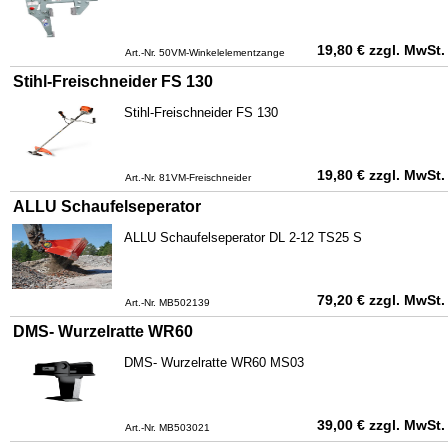
19,80
€
zzgl. MwSt.
Art.-Nr. 50VM-Winkelelementzange
Stihl-Freischneider FS 130
Stihl-Freischneider FS 130
19,80
€
zzgl. MwSt.
Art.-Nr. 81VM-Freischneider
ALLU Schaufelseperator
ALLU Schaufelseperator DL 2-12 TS25 S
79,20
€
zzgl. MwSt.
Art.-Nr. MB502139
DMS- Wurzelratte WR60
DMS- Wurzelratte WR60 MS03
39,00
€
zzgl. MwSt.
Art.-Nr. MB503021