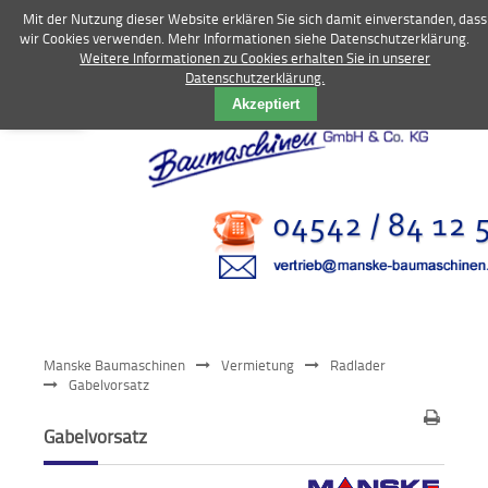
Mit der Nutzung dieser Website erklären Sie sich damit einverstanden, dass
wir Cookies verwenden. Mehr Informationen siehe Datenschutzerklärung.
Weitere Informationen zu Cookies erhalten Sie in unserer
Datenschutzerklärung.
Vermietung
Akzeptiert
Bagger
Radlader
Fahrzeuge
Kompressoren
Vibrationstechnik
Manske Baumaschinen
Vermietung
Radlader
Kommunaltechnik
Gabelvorsatz
Anbaugeräte
Gabelvorsatz
Sonstiges