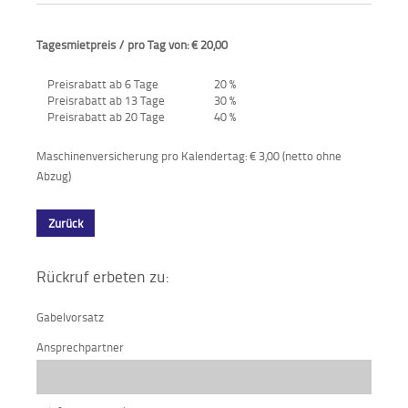
Aktionen
Tagesmietpreis / pro Tag von: € 20,00
und
Angebote
Preisrabatt ab 6 Tage
20 %
Preisrabatt ab 13 Tage
30 %
Anfahrt
Preisrabatt ab 20 Tage
40 %
Maschinenversicherung pro Kalendertag: € 3,00 (netto ohne
Abzug)
Zurück
Rückruf erbeten zu:
Gabelvorsatz
Ansprechpartner