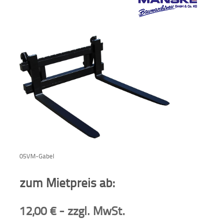
Verkauf
Bagger
Radlader
Fahrzeuge
Stromerzeuger
Vibrationstechnik
Kommunaltechnik
05VM-Gabel
Anbaugeräte
zum Mietpreis ab:
Sonstiges
12,00
€
- zzgl. MwSt.
Sonderaktionen