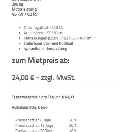
298 kg
Motorleistung :
Aktionen
4,6 kW / 6,2 PS
und
Angebote
Zentrifugalkraft: 42,0 kN
Arbeitsbreite: 55/70 cm
Anfahrt
Abmessungen (LxBxH): 152 x 55 x 107 c
m
stufenloser Vor- und Rücklauf
hydraulische Umschaltung
zum Mietpreis ab:
24,00
€
- zzgl. MwSt.
Tagesmietpreis / pro Tag von: € 40,00
Vulkolanmatte: € 6,60
Preisrabatt ab 6 Tage
20 %
Preisrabatt ab 13 Tage
30 %
Preisrabatt ab 20 Tage
40 %