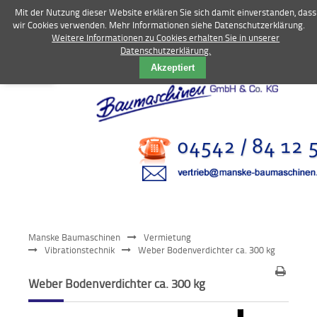
Mit der Nutzung dieser Website erklären Sie sich damit einverstanden, dass
wir Cookies verwenden. Mehr Informationen siehe Datenschutzerklärung.
Weitere Informationen zu Cookies erhalten Sie in unserer
Datenschutzerklärung.
Vermietung
Akzeptiert
Bagger
Radlader
Fahrzeuge
Kompressoren
Vibrationstechnik
Manske Baumaschinen
Vermietung
Kommunaltechnik
Vibrationstechnik
Weber Bodenverdichter ca. 300 kg
Anbaugeräte
Weber Bodenverdichter ca. 300 kg
Sonstiges