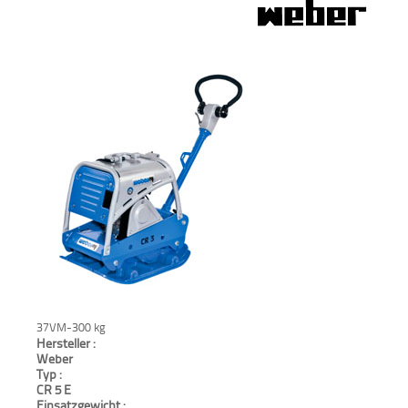
Verkauf
Bagger
Radlader
Fahrzeuge
Stromerzeuger
Vibrationstechnik
Kommunaltechnik
Anbaugeräte
37VM-300 kg
Hersteller :
Sonstiges
Weber
Typ :
CR 5 E
Sonderaktionen
Einsatzgewicht :