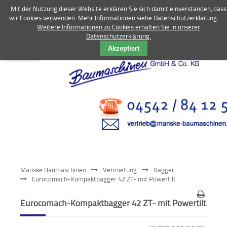
Mit der Nutzung dieser Website erklären Sie sich damit einverstanden, dass
wir Cookies verwenden. Mehr Informationen siehe Datenschutzerklärung.
Weitere Informationen zu Cookies erhalten Sie in unserer
Datenschutzerklärung.
Vermietung
Akzeptiert
Bagger
Radlader
Fahrzeuge
Kompressoren
Vibrationstechnik
Manske Baumaschinen
Vermietung
Bagger
Kommunaltechnik
Eurocomach-Kompaktbagger 42 ZT- mit Powertilt
Anbaugeräte
Eurocomach-Kompaktbagger 42 ZT- mit Powertilt
Sonstiges