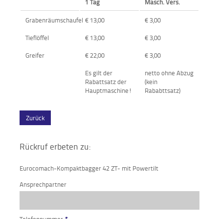
1 Tag
Masch. Vers.
Grabenräumschaufel
€ 13,00
€ 3,00
Tieflöffel
€ 13,00
€ 3,00
Greifer
€ 22,00
€ 3,00
Es gilt der
netto ohne Abzug
Rabattsatz der
(kein
Hauptmaschine!
Rababttsatz)
Zurück
Rückruf erbeten zu:
Eurocomach-Kompaktbagger 42 ZT- mit Powertilt
Ansprechpartner