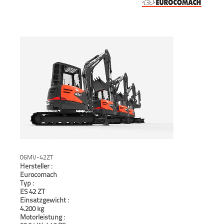
Verkauf
Bagger
Radlader
Fahrzeuge
Stromerzeuger
Vibrationstechnik
Kommunaltechnik
06MV-42ZT
Hersteller :
Anbaugeräte
Eurocomach
Typ :
ES 42 ZT
Sonstiges
Einsatzgewicht :
4.200 kg
Motorleistung :
Sonderaktionen