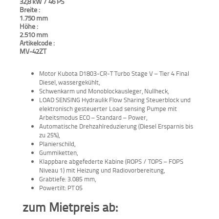
32,8 kW / 46 PS
Breite :
Aktionen
1.750 mm
und
Höhe :
Angebote
2.510 mm
Artikelcode :
MV-42ZT
Anfahrt
Motor Kubota D1803-CR-T Turbo Stage V – Tier 4 Final
Diesel, wassergekühlt,
Schwenkarm und Monoblockausleger, Nullheck,
LOAD SENSING Hydraulik Flow Sharing Steuerblock und
elektronisch gesteuerter Load sensing Pumpe mit
Arbeitsmodus ECO – Standard – Power,
Automatische Drehzahlreduzierung (Diesel Ersparnis bis
zu 25%),
Planierschild,
Gummiketten,
Klappbare abgefederte Kabine (ROPS / TOPS – FOPS
Niveau 1) mit Heizung und Radiovorbereitung,
Grabtiefe: 3.085 mm,
Powertilt: PT 05
zum Mietpreis ab: