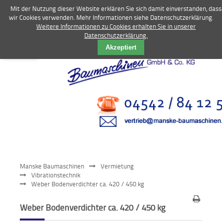
Mit der Nutzung dieser Website erklären Sie sich damit einverstanden, dass
wir Cookies verwenden. Mehr Informationen siehe Datenschutzerklärung.
Weitere Informationen zu Cookies erhalten Sie in unserer
Datenschutzerklärung.
Vermietung
Akzeptiert
Bagger
Radlader
Fahrzeuge
Kompressoren
Vibrationstechnik
Manske Baumaschinen
Vermietung
Kommunaltechnik
Vibrationstechnik
Weber Bodenverdichter ca. 420 / 450 kg
Anbaugeräte
Weber Bodenverdichter ca. 420 / 450 kg
Sonstiges