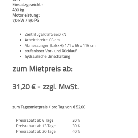
Einsatzgewicht :
430 kg
Aktionen
Motorleistung :
und
7,0 kW / 9,6 PS
Angebote
Zentrifugalkraft: 65,0 kN
Anfahrt
Arbeitsbreite: 65 cm
Abmessungen (LxBxH): 171 x 65 x 116 cm
stufenloser Vor- und Rücklauf
hydraulische Umschaltung
zum Mietpreis ab:
31,20
€
- zzgl. MwSt.
zum Tagesmietpreis / pro Tag von: € 52,00
Preisrabatt ab 6 Tage
20 %
Preisrabatt ab 13 Tage
30 %
Preisrabatt ab 20 Tage
40 %