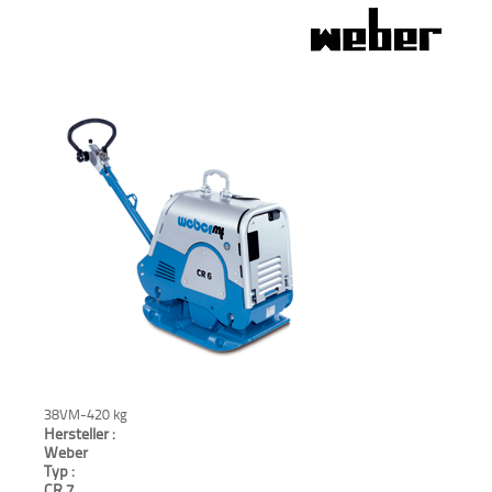
Verkauf
Bagger
Radlader
Fahrzeuge
Stromerzeuger
Vibrationstechnik
Kommunaltechnik
Anbaugeräte
38VM-420 kg
Sonstiges
Hersteller :
Weber
Typ :
Sonderaktionen
CR 7