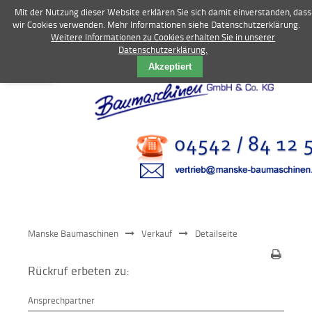
Mit der Nutzung dieser Website erklären Sie sich damit einverstanden, dass
wir Cookies verwenden. Mehr Informationen siehe Datenschutzerklärung.
Weitere Informationen zu Cookies erhalten Sie in unserer
Datenschutzerklärung.
Vermietung
Akzeptiert
Bagger
Radlader
Fahrzeuge
Kompressoren
Vibrationstechnik
Manske Baumaschinen
Verkauf
Detailseite
Kommunaltechnik
Rückruf erbeten zu:
Anbaugeräte
Ansprechpartner
Sonstiges