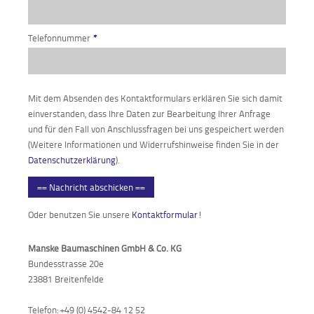
Verkauf
Telefonnummer
*
Bagger
Radlader
Mit dem Absenden des Kontaktformulars erklären Sie sich damit
einverstanden, dass Ihre Daten zur Bearbeitung Ihrer Anfrage
Fahrzeuge
und für den Fall von Anschlussfragen bei uns gespeichert werden
(Weitere Informationen und Widerrufshinweise finden Sie in der
Stromerzeuger
Datenschutzerklärung
).
Vibrationstechnik
== Nachricht abschicken ==
Kommunaltechnik
Oder benutzen Sie unsere
Kontaktformular
!
Anbaugeräte
Manske Baumaschinen GmbH & Co. KG
Bundesstrasse 20e
Sonstiges
23881 Breitenfelde
Sonderaktionen
Telefon: +49 (0) 4542-84 12 52