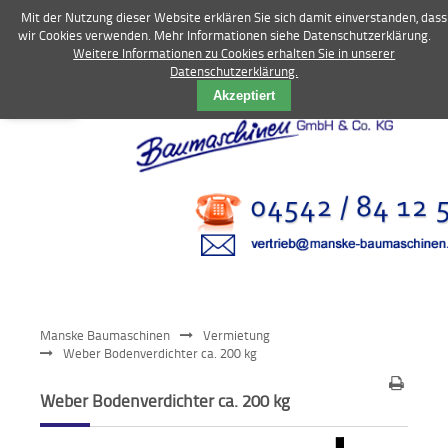
Mit der Nutzung dieser Website erklären Sie sich damit einverstanden, dass
wir Cookies verwenden. Mehr Informationen siehe Datenschutzerklärung.
Weitere Informationen zu Cookies erhalten Sie in unserer
Datenschutzerklärung.
Vermietung
Akzeptiert
Bagger
Radlader
Fahrzeuge
Kompressoren
Vibrationstechnik
Manske Baumaschinen
Vermietung
Kommunaltechnik
Weber Bodenverdichter ca. 200 kg
Anbaugeräte
Weber Bodenverdichter ca. 200 kg
Sonstiges