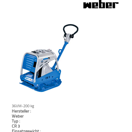
Verkauf
Bagger
Radlader
Fahrzeuge
Stromerzeuger
Vibrationstechnik
Kommunaltechnik
Anbaugeräte
36VM-200 kg
Hersteller :
Sonstiges
Weber
Typ :
CR 3
Sonderaktionen
Einsatzgewicht :