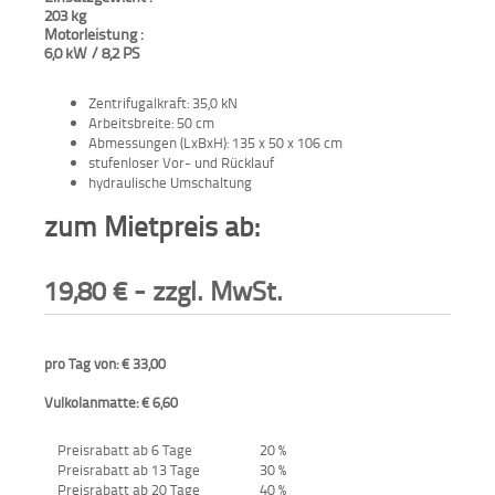
203 kg
Motorleistung :
Aktionen
6,0 kW / 8,2 PS
und
Angebote
Zentrifugalkraft: 35,0 kN
Arbeitsbreite: 50 cm
Anfahrt
Abmessungen (LxBxH): 135 x 50 x 106 cm
stufenloser Vor- und Rücklauf
hydraulische Umschaltung
zum Mietpreis ab:
19,80
€
- zzgl. MwSt.
pro Tag von: € 33,00
Vulkolanmatte: € 6,60
Preisrabatt ab 6 Tage
20 %
Preisrabatt ab 13 Tage
30 %
Preisrabatt ab 20 Tage
40 %