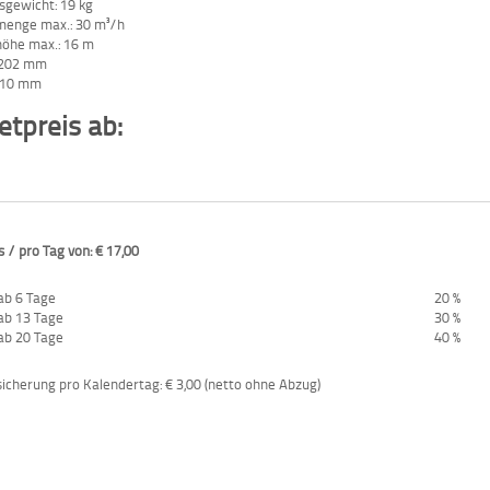
sgewicht: 19 kg
menge max.: 30 m³/h
höhe max.: 16 m
: 202 mm
510 mm
tpreis ab:
 / pro Tag von: € 17,00
ab 6 Tage
20 %
ab 13 Tage
30 %
ab 20 Tage
40 %
cherung pro Kalendertag: € 3,00 (netto ohne Abzug)