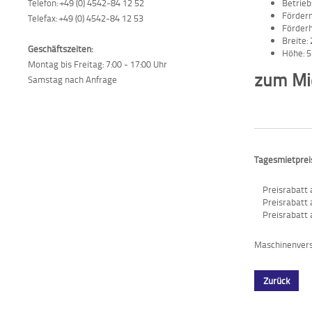
Betrieb
Telefon: +49 (0) 4542-84 12 52
Förder
Telefax: +49 (0) 4542-84 12 53
Förder
Breite
Geschäftszeiten:
Höhe: 
Montag bis Freitag: 7:00 - 17:00 Uhr
zum Mie
Samstag nach Anfrage
Tagesmietpreis
Preisrabatt 
Preisrabatt 
Preisrabatt 
Maschinenversi
Zurück