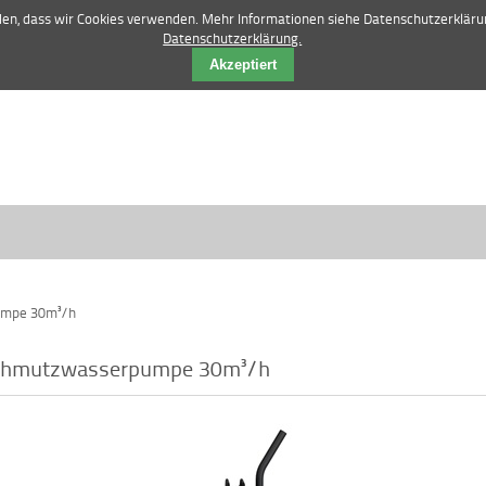
42 84 12 52 |
vertrieb@manske-baumasch
nden, dass wir Cookies verwenden. Mehr Informationen siehe Datenschutzerkläru
Datenschutzerklärung.
Akzeptiert
umpe 30m³/h
Schmutzwasserpumpe 30m³/h