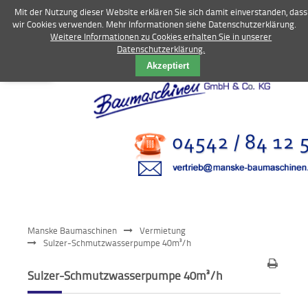
Mit der Nutzung dieser Website erklären Sie sich damit einverstanden, dass
wir Cookies verwenden. Mehr Informationen siehe Datenschutzerklärung.
Weitere Informationen zu Cookies erhalten Sie in unserer
Datenschutzerklärung.
Vermietung
Akzeptiert
Bagger
Radlader
Fahrzeuge
Kompressoren
Vibrationstechnik
Manske Baumaschinen
Vermietung
Kommunaltechnik
Sulzer-Schmutzwasserpumpe 40m³/h
Anbaugeräte
Sulzer-Schmutzwasserpumpe 40m³/h
Sonstiges