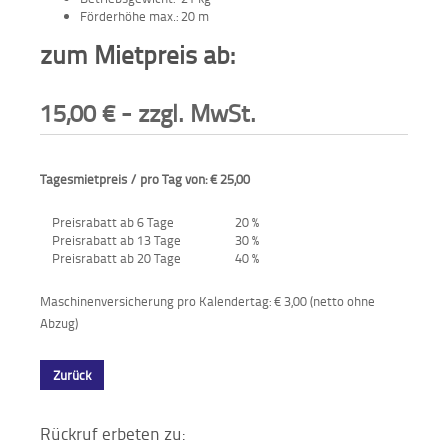
Förderhöhe max.: 20 m
Aktionen
zum Mietpreis ab:
und
Angebote
15,00
€
- zzgl. MwSt.
Anfahrt
Tagesmietpreis / pro Tag von: € 25,00
Preisrabatt ab 6 Tage
20 %
Preisrabatt ab 13 Tage
30 %
Preisrabatt ab 20 Tage
40 %
Maschinenversicherung pro Kalendertag: € 3,00 (netto ohne
Abzug)
Zurück
Rückruf erbeten zu: