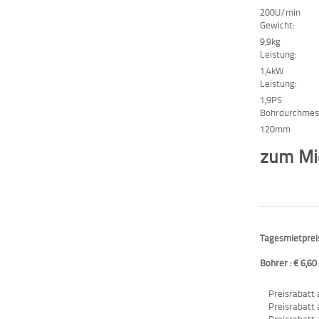
200U/min
Gewicht:
9,9kg
Leistung:
1,4kW
Leistung:
1,9PS
Bohrdurchmes
120mm
zum Mie
Tagesmietpreis
Bohrer : € 6,60
Preisrabatt 
Preisrabatt 