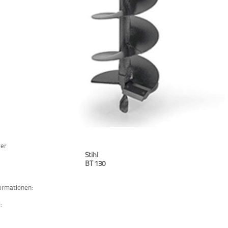
er
Stihl
BT 130
ormationen:
: