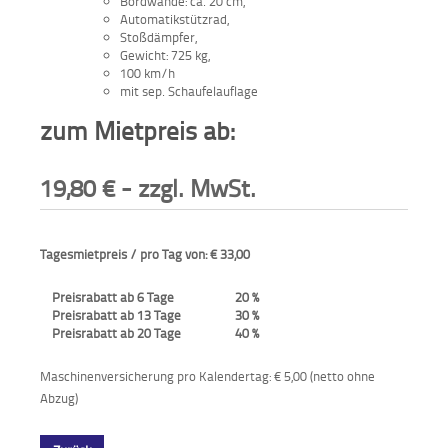
Bordwände: ca. 20 cm,
Automatikstützrad,
Stoßdämpfer,
Gewicht: 725 kg,
100 km/h
mit sep. Schaufelauflage
zum Mietpreis ab:
19,80
€
- zzgl. MwSt.
Tagesmietpreis / pro Tag von: € 33,00
Preisrabatt ab 6 Tage
20 %
Preisrabatt ab 13 Tage
30 %
Preisrabatt ab 20 Tage
40 %
Maschinenversicherung pro Kalendertag: € 5,00 (netto ohne
Abzug)