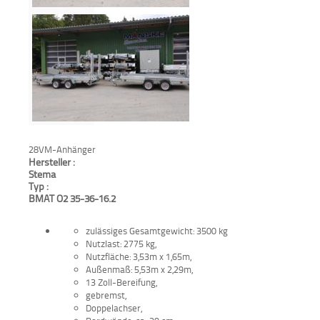
Aktionen
und
Angebote
Anfahrt
28VM-Anhänger
Hersteller :
Stema
Typ :
BMAT O2 35-36-16.2
zulässiges Gesamtgewicht: 3500 kg
Nutzlast: 2775 kg,
Nutzfläche: 3,53m x 1,65m,
Außenmaß: 5,53m x 2,29m,
13 Zoll-Bereifung,
gebremst,
Doppelachser,