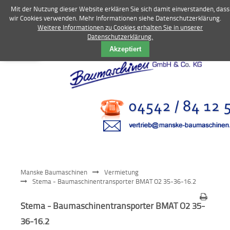
Mit der Nutzung dieser Website erklären Sie sich damit einverstanden, dass
wir Cookies verwenden. Mehr Informationen siehe Datenschutzerklärung.
Weitere Informationen zu Cookies erhalten Sie in unserer
Datenschutzerklärung.
Vermietung
Akzeptiert
Bagger
Radlader
Fahrzeuge
Kompressoren
Vibrationstechnik
Manske Baumaschinen
Vermietung
Kommunaltechnik
Stema - Baumaschinentransporter BMAT O2 35-36-16.2
Anbaugeräte
Stema - Baumaschinentransporter BMAT O2 35-
36-16.2
Sonstiges