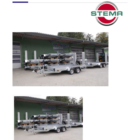
Verkauf
Bagger
Radlader
Fahrzeuge
Stromerzeuger
Vibrationstechnik
Kommunaltechnik
Anbaugeräte
Sonstiges
Sonderaktionen