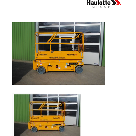
Verkauf
Bagger
Radlader
Fahrzeuge
Stromerzeuger
Vibrationstechnik
Kommunaltechnik
Anbaugeräte
Sonstiges
Sonderaktionen