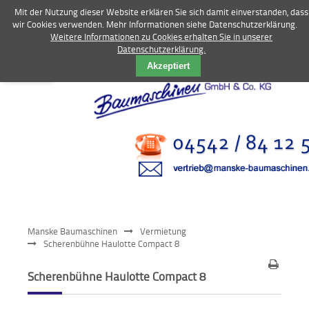
Mit der Nutzung dieser Website erklären Sie sich damit einverstanden, dass
wir Cookies verwenden. Mehr Informationen siehe Datenschutzerklärung.
Weitere Informationen zu Cookies erhalten Sie in unserer
Datenschutzerklärung.
Vermietung
Akzeptiert
Bagger
Radlader
Fahrzeuge
Kompressoren
Vibrationstechnik
Manske Baumaschinen
Vermietung
Kommunaltechnik
Scherenbühne Haulotte Compact 8
Anbaugeräte
Scherenbühne Haulotte Compact 8
Sonstiges