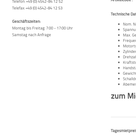
Telefon: +49 (0) 4542-84 12 52
Telefax: +49 (0) 4542-84 12 53
Technische Da
Geschäftszeiten:
Nom. Ne
Montag bis Freitag: 7:00 - 17:00 Uhr
Spannu
Samstag nach Anfrage
Max. G
Frequen
Motort
Zylinder
Drehza
Kraftst
Handst
Gewicht
Schalld
Abemess
zum Mie
Tagesmietpreis