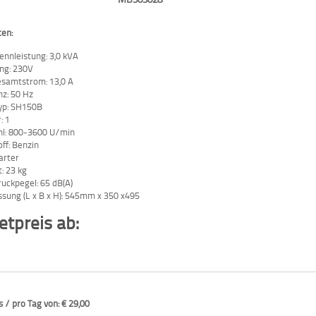
ten:
nnleistung: 3,0 kVA
ng: 230V
esamtstrom: 13,0 A
z: 50 Hz
yp: SH150B
: 1
hl: 800-3600 U/min
off: Benzin
arter
: 23 kg
ruckpegel: 65 dB(A)
ung (L x B x H): 545mm x 350 x495
tpreis ab:
 / pro Tag von: € 29,00