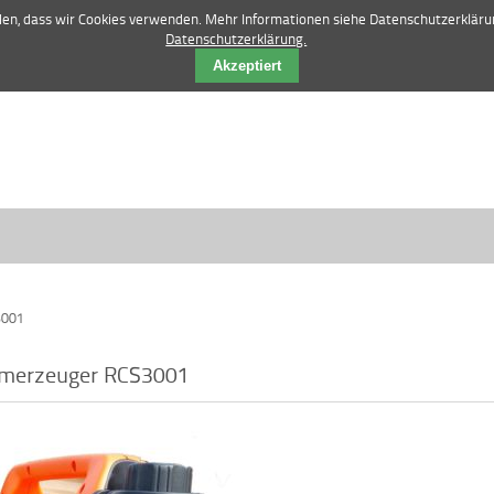
42 84 12 52 |
vertrieb@manske-baumasch
nden, dass wir Cookies verwenden. Mehr Informationen siehe Datenschutzerkläru
Datenschutzerklärung.
Akzeptiert
3001
omerzeuger RCS3001