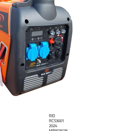
RID
RCS3001
2024
MB503028