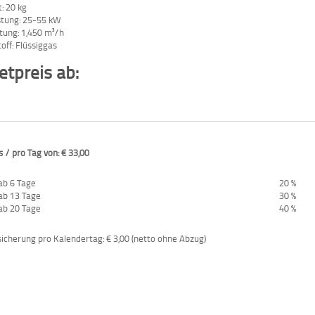
: 20 kg
stung: 25-55 kW
stung: 1,450 m³/h
off: Flüssiggas
tpreis ab:
 / pro Tag von: € 33,00
ab 6 Tage
20 %
ab 13 Tage
30 %
ab 20 Tage
40 %
cherung pro Kalendertag: € 3,00 (netto ohne Abzug)