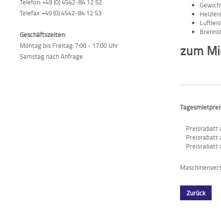
Telefon: +49 (0) 4542-84 12 52
Gewicht
Telefax: +49 (0) 4542-84 12 53
Heizlei
Luftlei
Brennst
Geschäftszeiten:
Montag bis Freitag: 7:00 - 17:00 Uhr
zum Mie
Samstag nach Anfrage
Tagesmietpreis
Preisrabatt 
Preisrabatt 
Preisrabatt 
Maschinenversi
Zurück