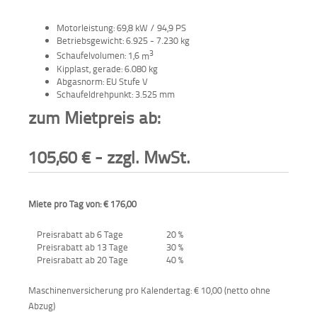
Aktionen
Motorleistung: 69,8 kW / 94,9 PS
und
Betriebsgewicht: 6.925 - 7.230 kg
Angebote
3
Schaufelvolumen: 1,6
m
Kipplast, gerade: 6.080 kg
Anfahrt
Abgasnorm: EU Stufe V
Schaufeldrehpunkt: 3.525 mm
zum Mietpreis ab:
105,60
€
- zzgl. MwSt.
Miete pro Tag von: € 176,00
Preisrabatt ab 6 Tage
20 %
Preisrabatt ab 13 Tage
30 %
Preisrabatt ab 20 Tage
40 %
Maschinenversicherung pro Kalendertag: € 10,00 (netto ohne
Abzug)