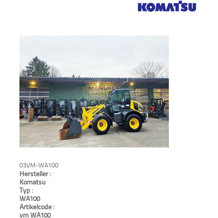
Verkauf
Bagger
Radlader
Fahrzeuge
Stromerzeuger
Vibrationstechnik
Kommunaltechnik
03VM-WA100
Anbaugeräte
Hersteller :
Komatsu
Sonstiges
Typ :
WA100
Artikelcode :
Sonderaktionen
vm WA100