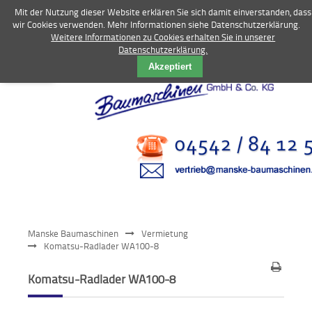
Mit der Nutzung dieser Website erklären Sie sich damit einverstanden, dass
wir Cookies verwenden. Mehr Informationen siehe Datenschutzerklärung.
Weitere Informationen zu Cookies erhalten Sie in unserer
Datenschutzerklärung.
Vermietung
Akzeptiert
Bagger
Radlader
Fahrzeuge
Kompressoren
Vibrationstechnik
Manske Baumaschinen
Vermietung
Kommunaltechnik
Komatsu-Radlader WA100-8
Anbaugeräte
Komatsu-Radlader WA100-8
Sonstiges