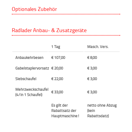
Optionales Zubehör
Radlader Anbau- & Zusatzgeräte
1 Tag
Masch. Vers.
Anbaukehrbesen
€ 107,00
€ 8,00
Gabelstaplervorsatz
€ 20,00
€ 3,00
Siebschaufel
€ 22,00
€ 3,00
Mehrzweckschaufel
€ 33,00
€ 3,00
(4/in 1 Schaufel)
Es gilt der
netto ohne Abzug
Rabattsatz der
(kein
Hauptmaschine!
Rabattsdatz)