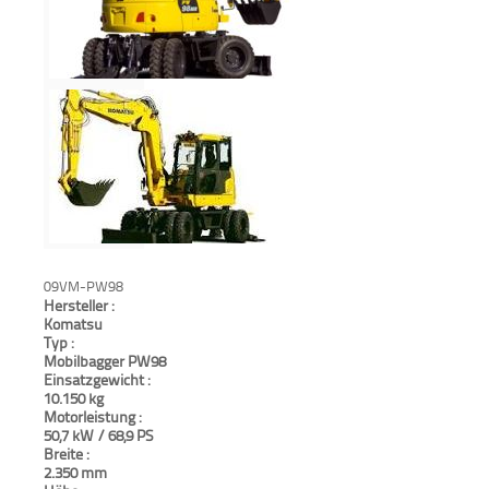
Aktionen
und
Angebote
Anfahrt
09VM-PW98
Hersteller :
Komatsu
Typ :
Mobilbagger PW98
Einsatzgewicht :
10.150 kg
Motorleistung :
50,7 kW / 68,9 PS
Breite :
2.350 mm