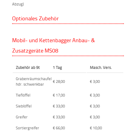
Abzug)
Optionales Zubehör
Mobil- und Kettenbagger Anbau- &
Zusatzgeräte MS08
Zubehör ab 9t
1 Tag
Masch. Vers.
Grabenräumschaufel
€ 28,00
€ 3,00
hdr. schwenkbar
Tieflöffel
€ 17,00
€ 3,00
Sieblöffel
€ 33,00
€ 3,00
Greifer
€ 33,00
€ 3,00
Sortiergreifer
€ 66,00
€ 10,00