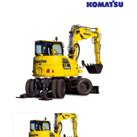
Verkauf
Bagger
Radlader
Fahrzeuge
Stromerzeuger
Vibrationstechnik
Kommunaltechnik
Anbaugeräte
Sonstiges
Sonderaktionen