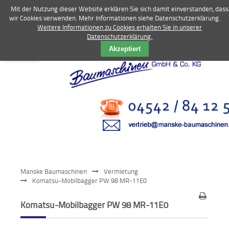
Mit der Nutzung dieser Website erklären Sie sich damit einverstanden, dass
wir Cookies verwenden. Mehr Informationen siehe Datenschutzerklärung.
Weitere Informationen zu Cookies erhalten Sie in unserer
Datenschutzerklärung.
Vermietung
Akzeptiert
Bagger
Radlader
Fahrzeuge
Kompressoren
Vibrationstechnik
Manske Baumaschinen
Vermietung
Kommunaltechnik
Komatsu-Mobilbagger PW 98 MR-11E0
Anbaugeräte
Komatsu-Mobilbagger PW 98 MR-11E0
Sonstiges