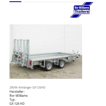
Verkauf
Bagger
Radlader
Fahrzeuge
Stromerzeuger
Vibrationstechnik
Kommunaltechnik
Anbaugeräte
29VM-Anhänger GX125HD
Hersteller :
Sonstiges
Ifor-Williams
Typ :
Sonderaktionen
GX 125 HD