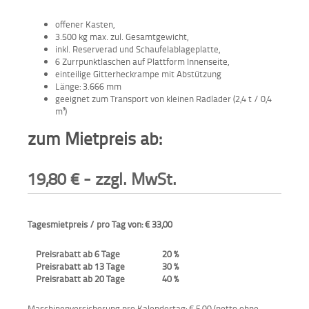
Aktionen
offener Kasten,
und
3.500 kg max. zul. Gesamtgewicht,
Angebote
inkl. Reserverad und Schaufelablageplatte,
6 Zurrpunktlaschen auf Plattform Innenseite,
einteilige Gitterheckrampe mit Abstützung
Anfahrt
Länge: 3.666 mm
geeignet zum Transport von kleinen Radlader (2,4 t / 0,4
m³)
zum Mietpreis ab:
19,80
€
- zzgl. MwSt.
Tagesmietpreis / pro Tag von: € 33,00
Preisrabatt ab 6 Tage
20 %
Preisrabatt ab 13 Tage
30 %
Preisrabatt ab 20 Tage
40 %
Maschinenversicherung pro Kalendertag: € 5,00 (netto ohne