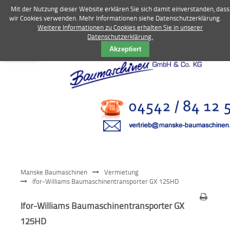
Mit der Nutzung dieser Website erklären Sie sich damit einverstanden, dass
wir Cookies verwenden. Mehr Informationen siehe Datenschutzerklärung.
Weitere Informationen zu Cookies erhalten Sie in unserer
Datenschutzerklärung.
Vermietung
Akzeptiert
Bagger
Radlader
Fahrzeuge
Kompressoren
Vibrationstechnik
Manske Baumaschinen
Vermietung
Kommunaltechnik
Ifor-Williams Baumaschinentransporter GX 125HD
Anbaugeräte
Ifor-Williams Baumaschinentransporter GX
125HD
Sonstiges