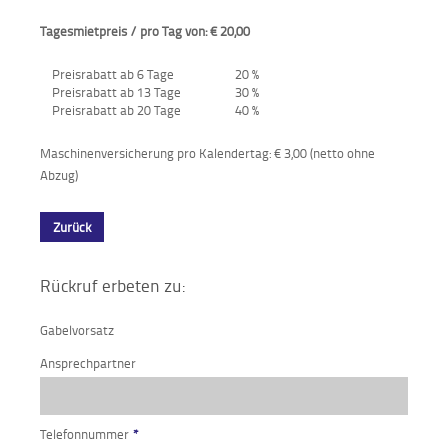
Tagesmietpreis / pro Tag von: € 20,00
Aktionen
und
Angebote
Preisrabatt ab 6 Tage
20 %
Preisrabatt ab 13 Tage
30 %
Preisrabatt ab 20 Tage
40 %
Anfahrt
Maschinenversicherung pro Kalendertag: € 3,00 (netto ohne
Abzug)
Zurück
Rückruf erbeten zu:
Gabelvorsatz
Ansprechpartner
Telefonnummer
*