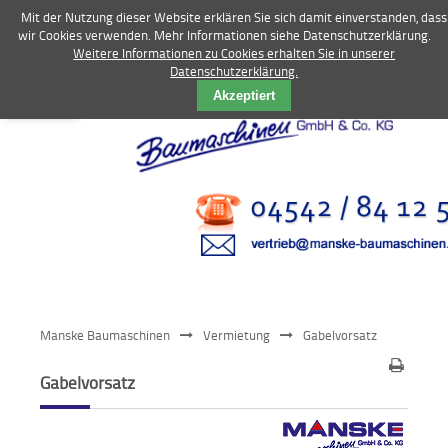
Mit der Nutzung dieser Website erklären Sie sich damit einverstanden, dass
wir Cookies verwenden. Mehr Informationen siehe Datenschutzerklärung.
Weitere Informationen zu Cookies erhalten Sie in unserer
Datenschutzerklärung.
Vermietung
Akzeptiert
Bagger
Radlader
Fahrzeuge
Kompressoren
Vibrationstechnik
Manske Baumaschinen
Vermietung
Gabelvorsatz
Kommunaltechnik
Gabelvorsatz
Anbaugeräte
Sonstiges