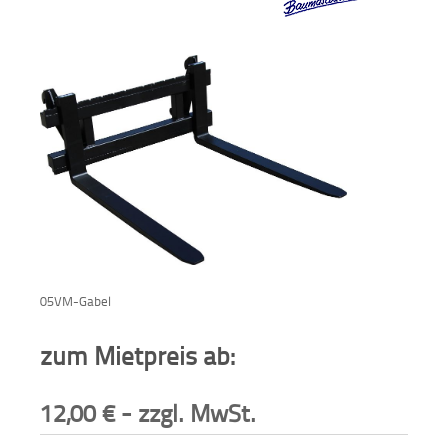
Verkauf
Bagger
Radlader
Fahrzeuge
Stromerzeuger
Vibrationstechnik
05VM-Gabel
Kommunaltechnik
Anbaugeräte
zum Mietpreis ab:
Sonstiges
12,00
€
- zzgl. MwSt.
Sonderaktionen