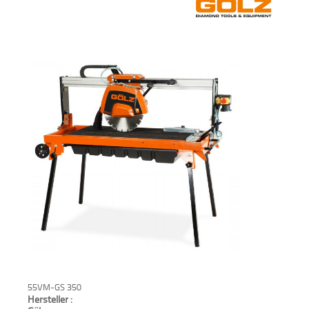
Verkauf
Bagger
Radlader
Fahrzeuge
Stromerzeuger
Vibrationstechnik
Kommunaltechnik
Anbaugeräte
Sonstiges
55VM-GS 350
Hersteller :
Sonderaktionen