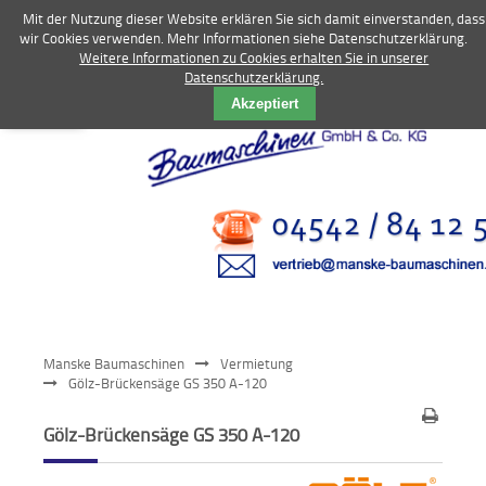
Mit der Nutzung dieser Website erklären Sie sich damit einverstanden, dass
wir Cookies verwenden. Mehr Informationen siehe Datenschutzerklärung.
Weitere Informationen zu Cookies erhalten Sie in unserer
Datenschutzerklärung.
Vermietung
Akzeptiert
Bagger
Radlader
Fahrzeuge
Kompressoren
Vibrationstechnik
Manske Baumaschinen
Vermietung
Kommunaltechnik
Gölz-Brückensäge GS 350 A-120
Anbaugeräte
Gölz-Brückensäge GS 350 A-120
Sonstiges