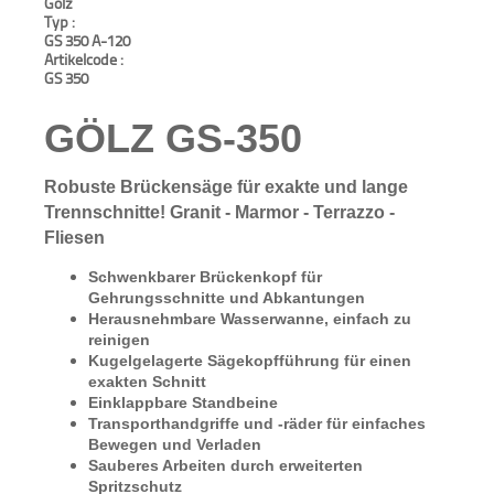
Gölz
Typ :
Aktionen
GS 350 A-120
und
Artikelcode :
Angebote
GS 350
Anfahrt
GÖLZ GS-350
Robuste Brückensäge für exakte und lange
Trennschnitte! Granit - Marmor - Terrazzo -
Fliesen
Schwenkbarer Brückenkopf für
Gehrungsschnitte und Abkantungen
Herausnehmbare Wasserwanne, einfach zu
reinigen
Kugelgelagerte Sägekopfführung für einen
exakten Schnitt
Einklappbare Standbeine
Transporthandgriffe und -räder für einfaches
Bewegen und Verladen
Sauberes Arbeiten durch erweiterten
Spritzschutz