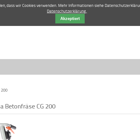
42 84 12 52 |
vertrieb@manske-baumasch
nden, dass wir Cookies verwenden. Mehr Informationen siehe Datenschutzerkläru
Datenschutzerklärung.
Akzeptiert
 200
a Betonfräse CG 200