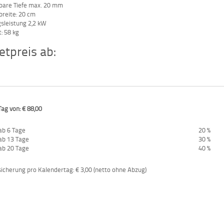
lbare Tiefe max. 20 mm
breite: 20 cm
sleistung 2,2 kW
: 58 kg
tpreis ab:
Tag von: € 88,00
ab 6 Tage
20 %
ab 13 Tage
30 %
ab 20 Tage
40 %
cherung pro Kalendertag: € 3,00 (netto ohne Abzug)