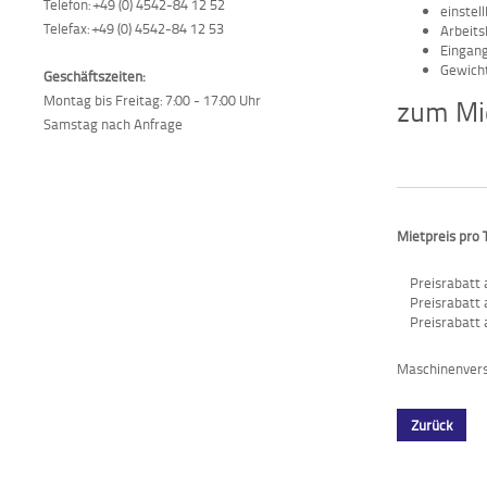
Telefon: +49 (0) 4542-84 12 52
einstel
Telefax: +49 (0) 4542-84 12 53
Arbeits
Eingang
Gewicht
Geschäftszeiten:
Montag bis Freitag: 7:00 - 17:00 Uhr
zum Mie
Samstag nach Anfrage
Mietpreis pro 
Preisrabatt 
Preisrabatt 
Preisrabatt 
Maschinenversi
Zurück