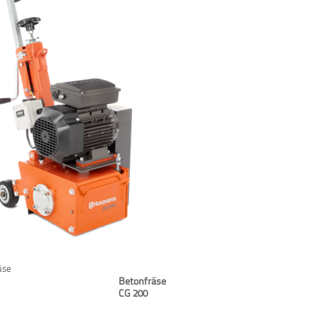
äse
Betonfräse
CG 200