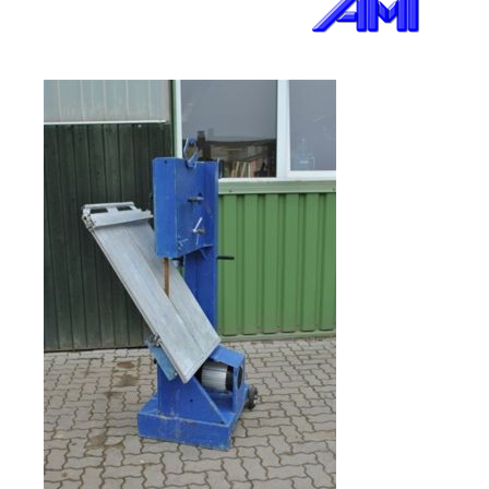
Verkauf
Bagger
Radlader
Fahrzeuge
Stromerzeuger
Vibrationstechnik
Kommunaltechnik
Anbaugeräte
Sonstiges
Sonderaktionen