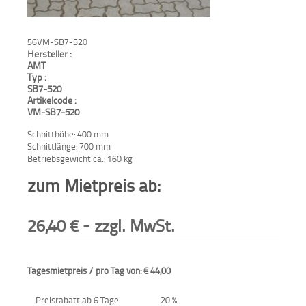
Aktionen
und
56VM-SB7-520
Angebote
Hersteller :
AMT
Anfahrt
Typ :
SB7-520
Artikelcode :
VM-SB7-520
Schnitthöhe: 400 mm
Schnittlänge: 700 mm
Betriebsgewicht ca.: 160 kg
zum Mietpreis ab:
26,40
€
- zzgl. MwSt.
Tagesmietpreis / pro Tag von: € 44,00
Preisrabatt ab 6 Tage
20 %