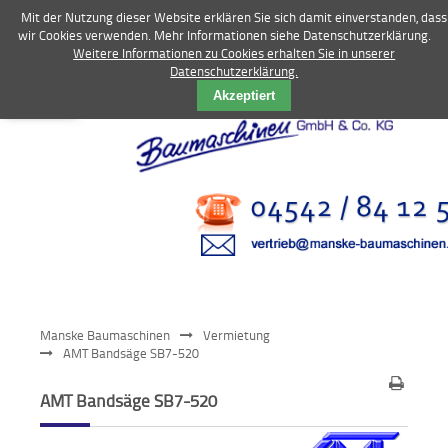
Mit der Nutzung dieser Website erklären Sie sich damit einverstanden, dass
wir Cookies verwenden. Mehr Informationen siehe Datenschutzerklärung.
Weitere Informationen zu Cookies erhalten Sie in unserer
Datenschutzerklärung.
Vermietung
Akzeptiert
Bagger
Radlader
Fahrzeuge
Kompressoren
Vibrationstechnik
Manske Baumaschinen
Vermietung
Kommunaltechnik
AMT Bandsäge SB7-520
Anbaugeräte
AMT Bandsäge SB7-520
Sonstiges