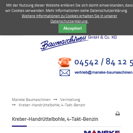
Mit der Nutzung dieser Website erklären Sie sich damit einverstanden, dass
wir Cookies verwenden. Mehr Informationen siehe Datenschutzerklärung.
Weitere Informationen zu Cookies erhalten Sie in unserer
Datenschutzerklärung.
Vermietung
Akzeptiert
Bagger
Radlader
Fahrzeuge
Kompressoren
Vibrationstechnik
Manske Baumaschinen
Vermietung
Kommunaltechnik
Kreber-Handrüttelbohle, 4-Takt-Benzin
Anbaugeräte
Kreber-Handrüttelbohle, 4-Takt-Benzin
Sonstiges