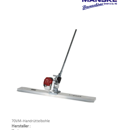
Verkauf
Bagger
Radlader
Fahrzeuge
Stromerzeuger
Vibrationstechnik
Kommunaltechnik
Anbaugeräte
Sonstiges
70VM-Handrüttelbohle
Hersteller :
Sonderaktionen