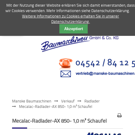
Mit der Nutzung dieser Website erklären Sie sich damit einverstanden, dass
wir Cookies verwenden. Mehr Informationen siehe Datenschutzerklärung.
Weitere Informationen zu Cookies erhalten Sie in unserer
Datenschutzerklärung.
Vermietung
Akzeptiert
Bagger
Radlader
Fahrzeuge
Kompressoren
Vibrationstechnik
Manske Baumaschinen
Verkauf
Radlader
Kommunaltechnik
Mecalac-Radlader-AX 850- 1,0 m³ Schaufel
Anbaugeräte
Mecalac-Radlader-AX 850- 1,0 m³ Schaufel
Sonstiges