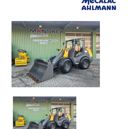
Verkauf
Bagger
Radlader
Fahrzeuge
Stromerzeuger
Vibrationstechnik
Kommunaltechnik
Anbaugeräte
Sonstiges
Sonderaktionen