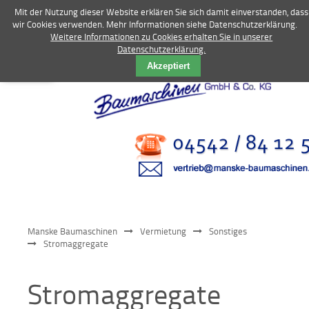
Mit der Nutzung dieser Website erklären Sie sich damit einverstanden, dass
wir Cookies verwenden. Mehr Informationen siehe Datenschutzerklärung.
Weitere Informationen zu Cookies erhalten Sie in unserer
Datenschutzerklärung.
Vermietung
Akzeptiert
Bagger
Radlader
Fahrzeuge
Kompressoren
Vibrationstechnik
Manske Baumaschinen
Vermietung
Sonstiges
Kommunaltechnik
Stromaggregate
Anbaugeräte
Stromaggregate
Sonstiges