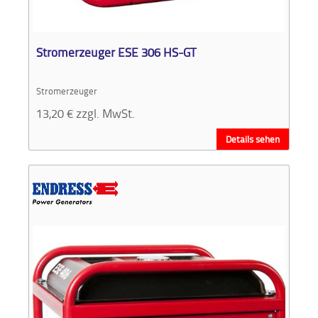
Aktionen
und
Angebote
Stromerzeuger ESE 306 HS-GT
Anfahrt
Stromerzeuger
13,20
€
zzgl. MwSt.
Details sehen