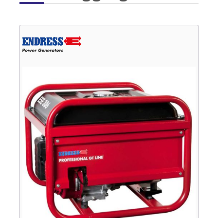
Verkauf
Bagger
Radlader
Fahrzeuge
Stromerzeuger
Vibrationstechnik
Kommunaltechnik
Anbaugeräte
Sonstiges
Sonderaktionen