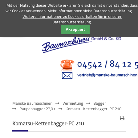
Mit der Nutzung dieser Website erklären Sie sich damit einverstanden, dass
wir Cookies verwenden. Mehr Informationen siehe Datenschutzerklärung.
Weitere Informationen zu Cookies erhalten Sie in unserer
Datenschutzerklärung.
Vermietung
Akzeptiert
Bagger
Radlader
Fahrzeuge
Kompressoren
Vibrationstechnik
Manske Baumaschinen
Vermietung
Bagger
Kommunaltechnik
Raupenbagger 22,0 t
Komatsu-Kettenbagger-PC 210
Anbaugeräte
Komatsu-Kettenbagger-PC 210
Sonstiges