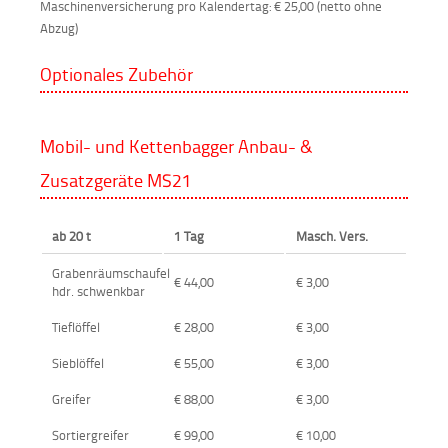
Maschinenversicherung pro Kalendertag: € 25,00 (netto ohne
Abzug)
Optionales Zubehör
Mobil- und Kettenbagger Anbau- &
Zusatzgeräte MS21
ab 20 t
1 Tag
Masch. Vers.
Grabenräumschaufel
€ 44,00
€ 3,00
hdr. schwenkbar
Tieflöffel
€ 28,00
€ 3,00
Sieblöffel
€ 55,00
€ 3,00
Greifer
€ 88,00
€ 3,00
Sortiergreifer
€ 99,00
€ 10,00