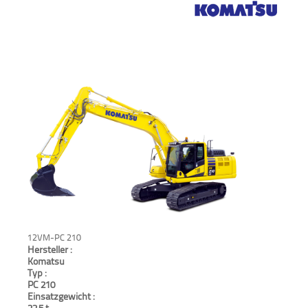
Verkauf
Bagger
Radlader
Fahrzeuge
Stromerzeuger
Vibrationstechnik
Kommunaltechnik
12VM-PC 210
Anbaugeräte
Hersteller :
Komatsu
Sonstiges
Typ :
PC 210
Einsatzgewicht :
Sonderaktionen
22,5 t