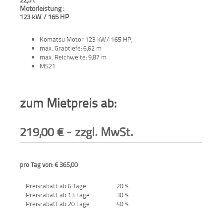
Motorleistung :
Aktionen
123 kW / 165 HP
und
Angebote
Komatsu Motor 123 kW/ 165 HP,
max. Grabtiefe: 6,62 m
Anfahrt
max. Reichweite: 9,87 m
MS21
zum Mietpreis ab:
219,00
€
- zzgl. MwSt.
pro Tag von: € 365,00
Preisrabatt ab 6 Tage
20 %
Preisrabatt ab 13 Tage
30 %
Preisrabatt ab 20 Tage
40 %