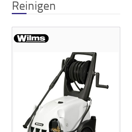
Reinigen
Verkauf
Bagger
Radlader
Fahrzeuge
Stromerzeuger
Vibrationstechnik
Kommunaltechnik
Anbaugeräte
Sonstiges
Sonderaktionen