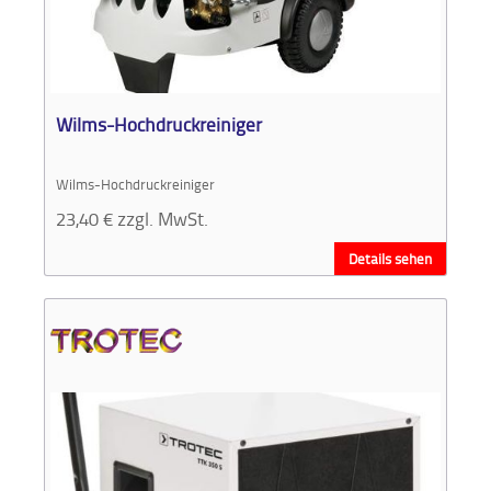
Aktionen
und
Angebote
Wilms-Hochdruckreiniger
Anfahrt
Wilms-Hochdruckreiniger
23,40
€
zzgl. MwSt.
Details sehen