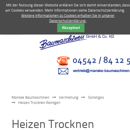
Mit der Nutzung dieser Website erklären Sie sich damit einverstanden, dass
wir Cookies verwenden. Mehr Informationen siehe Datenschutzerklärung.
Weitere Informationen zu Cookies erhalten Sie in unserer
Datenschutzerklärung.
Vermietung
Akzeptiert
Bagger
Radlader
Fahrzeuge
Kompressoren
Vibrationstechnik
Manske Baumaschinen
Vermietung
Sonstiges
Kommunaltechnik
Heizen Trocknen Reinigen
Anbaugeräte
Heizen Trocknen
Sonstiges