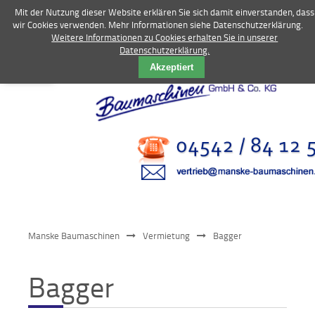
Mit der Nutzung dieser Website erklären Sie sich damit einverstanden, dass
wir Cookies verwenden. Mehr Informationen siehe Datenschutzerklärung.
Weitere Informationen zu Cookies erhalten Sie in unserer
Vermietung
Datenschutzerklärung.
Akzeptiert
Bagger
Radlader
Fahrzeuge
Kompressoren
Vibrationstechnik
Kommunaltechnik
Manske Baumaschinen
Vermietung
Bagger
Anbaugeräte
Bagger
Sonstiges