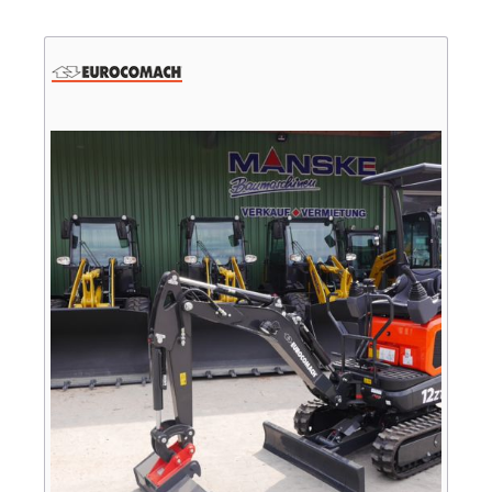
Verkauf
Bagger
Radlader
Fahrzeuge
Stromerzeuger
Vibrationstechnik
Kommunaltechnik
Anbaugeräte
Sonstiges
Sonderaktionen