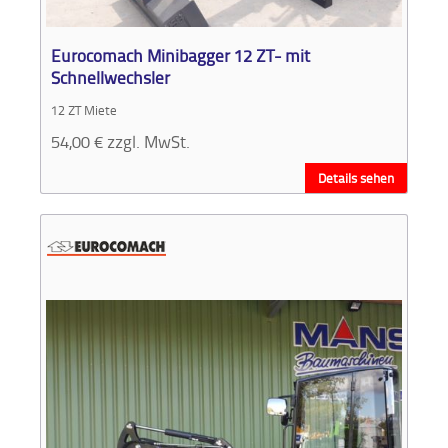
Aktionen
und
Angebote
Eurocomach Minibagger 12 ZT- mit
Schnellwechsler
Anfahrt
12 ZT Miete
54,00
€
zzgl. MwSt.
Details sehen