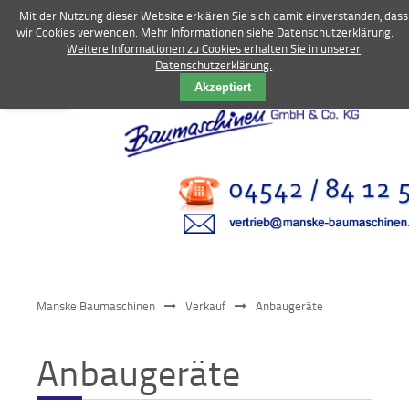
Mit der Nutzung dieser Website erklären Sie sich damit einverstanden, dass
wir Cookies verwenden. Mehr Informationen siehe Datenschutzerklärung.
Weitere Informationen zu Cookies erhalten Sie in unserer
Datenschutzerklärung.
Vermietung
Akzeptiert
Bagger
Radlader
Fahrzeuge
Kompressoren
Vibrationstechnik
Manske Baumaschinen
Verkauf
Anbaugeräte
Kommunaltechnik
Anbaugeräte
Anbaugeräte
Sonstiges