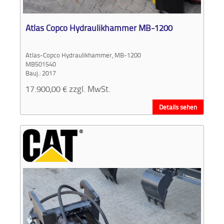
Aktionen
und
Atlas Copco Hydraulikhammer MB-1200
Angebote
Atlas-Copco Hydraulikhammer, MB-1200
Anfahrt
MB501540
Bauj.: 2017
17.900,00
€
zzgl. MwSt.
Details sehen