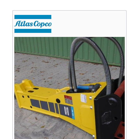
Verkauf
Bagger
Radlader
Fahrzeuge
Stromerzeuger
Vibrationstechnik
Kommunaltechnik
Anbaugeräte
Sonstiges
Sonderaktionen