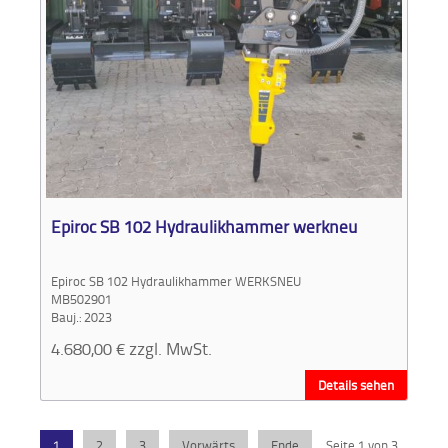
Epiroc SB 102 Hydraulikhammer werkneu
Epiroc SB 102 Hydraulikhammer WERKSNEU
MB502901
Bauj.: 2023
4.680,00
€
zzgl. MwSt.
Details sehen
1
2
3
Vorwärts
Ende
Seite 1 von 3