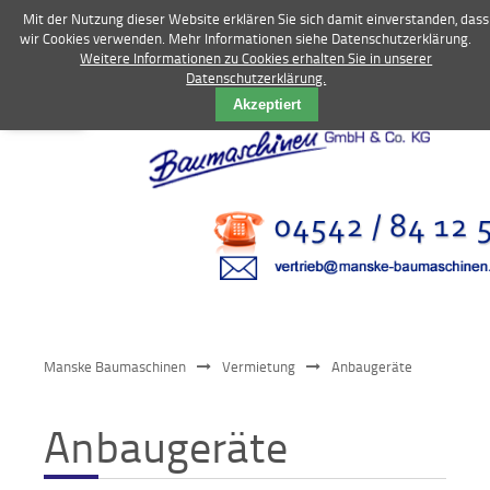
Mit der Nutzung dieser Website erklären Sie sich damit einverstanden, dass
wir Cookies verwenden. Mehr Informationen siehe Datenschutzerklärung.
Weitere Informationen zu Cookies erhalten Sie in unserer
Datenschutzerklärung.
Vermietung
Akzeptiert
Bagger
Radlader
Fahrzeuge
Kompressoren
Vibrationstechnik
Manske Baumaschinen
Vermietung
Anbaugeräte
Kommunaltechnik
Anbaugeräte
Anbaugeräte
Sonstiges