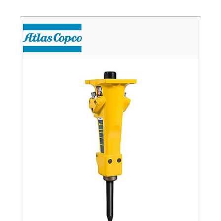
Verkauf
Bagger
Radlader
Fahrzeuge
Stromerzeuger
Vibrationstechnik
Kommunaltechnik
Anbaugeräte
Sonstiges
Sonderaktionen