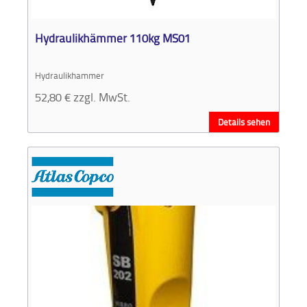
Aktionen
und
Hydraulikhämmer 110kg MS01
Angebote
Hydraulikhammer
Anfahrt
52,80
€
zzgl. MwSt.
Details sehen