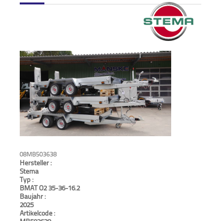
Verkauf
Bagger
Radlader
Fahrzeuge
Stromerzeuger
Vibrationstechnik
Kommunaltechnik
08MB503638
Hersteller :
Anbaugeräte
Stema
Typ :
BMAT O2 35-36-16.2
Sonstiges
Baujahr :
2025
Artikelcode :
Sonderaktionen