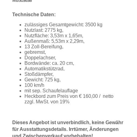
MB503638
Aktionen
Technische Daten:
und
Angebote
zulässiges Gesamtgewicht: 3500 kg
Nutzlast: 2775 kg,
Anfahrt
Nutzfläche: 3,53m x 1,65m,
Außenmaß: 5,53m x 2,29m,
13 Zoll-Bereifung,
gebremst,
Doppelachser,
Bordwände: ca. 20 cm,
Automatikstützrad,
Stoßdämpfer,
Gewicht: 725 kg,
100 km/h
mit sep. Schaufelauflage
Heckbord zum Preis von € 160,00 / netto
zzgl. MwSt. von 19%
Dieses Angebot ist unverbindlich, keine Gewähr
für Ausstattungsdetails. Irrtümer, Änderungen
und Zwischenverkauf vorbehalten!