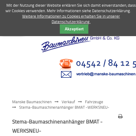
Mit der Nutzung dieser Website erklären Sie sich damit einverstanden, dass
wir Cookies verwenden. Mehr Informationen siehe Datenschutzerklärung.
Weitere Informationen zu Cookies erhalten Sie in unserer
Datenschutzerklärung.
Vermietung
Akzeptiert
Bagger
Radlader
Fahrzeuge
Kompressoren
Vibrationstechnik
Manske Baumaschinen
Verkauf
Fahrzeuge
Kommunaltechnik
Stema-Baumaschinenanhänger BMAT -WERKSNEU-
Anbaugeräte
Stema-Baumaschinenanhänger BMAT -
WERKSNEU-
Sonstiges