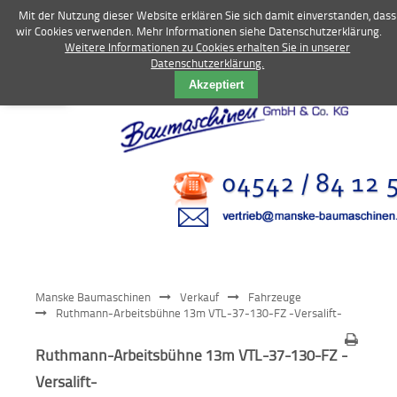
Mit der Nutzung dieser Website erklären Sie sich damit einverstanden, dass
wir Cookies verwenden. Mehr Informationen siehe Datenschutzerklärung.
Weitere Informationen zu Cookies erhalten Sie in unserer
Datenschutzerklärung.
Vermietung
Akzeptiert
Bagger
Radlader
Fahrzeuge
Kompressoren
Vibrationstechnik
Manske Baumaschinen
Verkauf
Fahrzeuge
Kommunaltechnik
Ruthmann-Arbeitsbühne 13m VTL-37-130-FZ -Versalift-
Anbaugeräte
Ruthmann-Arbeitsbühne 13m VTL-37-130-FZ -
Versalift-
Sonstiges