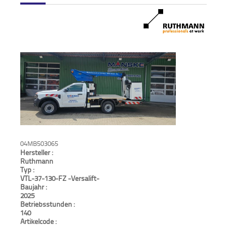
Verkauf
Bagger
Radlader
Fahrzeuge
Stromerzeuger
Vibrationstechnik
04MB503065
Hersteller :
Kommunaltechnik
Ruthmann
Typ :
Anbaugeräte
VTL-37-130-FZ -Versalift-
Baujahr :
2025
Sonstiges
Betriebsstunden :
140
Sonderaktionen
Artikelcode :