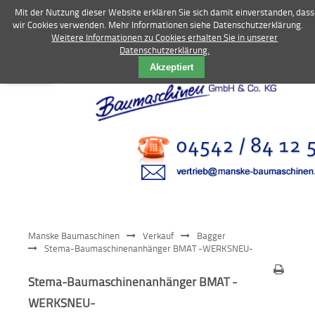
Mit der Nutzung dieser Website erklären Sie sich damit einverstanden, dass
wir Cookies verwenden. Mehr Informationen siehe Datenschutzerklärung.
Weitere Informationen zu Cookies erhalten Sie in unserer
Datenschutzerklärung.
Vermietung
Akzeptiert
Bagger
Radlader
Fahrzeuge
Kompressoren
Vibrationstechnik
Manske Baumaschinen
Verkauf
Bagger
Kommunaltechnik
Stema-Baumaschinenanhänger BMAT -WERKSNEU-
Anbaugeräte
Stema-Baumaschinenanhänger BMAT -
WERKSNEU-
Sonstiges