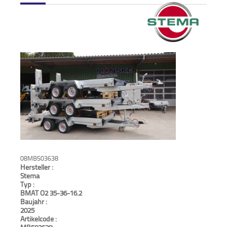
Verkauf
Bagger
Radlader
Fahrzeuge
Stromerzeuger
Vibrationstechnik
Kommunaltechnik
08MB503638
Hersteller :
Anbaugeräte
Stema
Typ :
BMAT O2 35-36-16.2
Sonstiges
Baujahr :
2025
Artikelcode :
Sonderaktionen