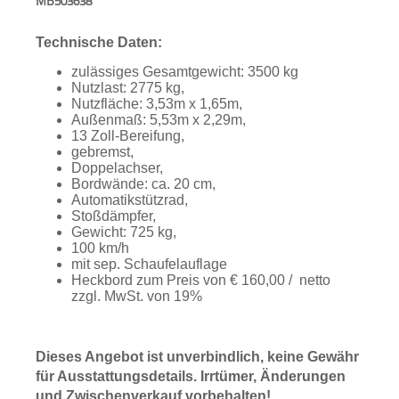
MB503638
Aktionen
Technische Daten:
und
Angebote
zulässiges Gesamtgewicht: 3500 kg
Nutzlast: 2775 kg,
Anfahrt
Nutzfläche: 3,53m x 1,65m,
Außenmaß: 5,53m x 2,29m,
13 Zoll-Bereifung,
gebremst,
Doppelachser,
Bordwände: ca. 20 cm,
Automatikstützrad,
Stoßdämpfer,
Gewicht: 725 kg,
100 km/h
mit sep. Schaufelauflage
Heckbord zum Preis von € 160,00 / netto
zzgl. MwSt. von 19%
Dieses Angebot ist unverbindlich, keine Gewähr
für Ausstattungsdetails. Irrtümer, Änderungen
und Zwischenverkauf vorbehalten!