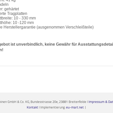
ndeln
r: gehärtet
erte Tragplatten
ttbreite: 10 - 330 mm
tthöhe: 10 -120 mm
re Herstellergarantie (ausgenommen Verschleißteile)
ebot ist unverbindlich, keine Gewähr für Ausstattungsdeta
n!
nen GmbH & Co. KG, Bundesstrasse 20e, 23881 Breitenfelde I
Impressum & Dat
Kontakt
I Implementierung:
eu-mart.net
|