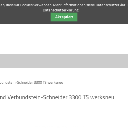
42 84 12 52 |
vertrieb@manske-baumasch
nden, dass wir Cookies verwenden. Mehr Informationen siehe Datenschutzerkläru
Datenschutzerklärung.
Akzeptiert
bundstein-Schneider 3300 TS werksneu
und Verbundstein-Schneider 3300 TS werksneu