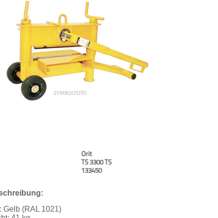
Orit
TS 3300 TS
133450
schreibung:
: Gelb (RAL 1021)
ht: 41 kg