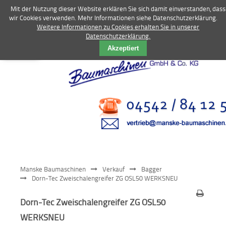
Mit der Nutzung dieser Website erklären Sie sich damit einverstanden, dass
wir Cookies verwenden. Mehr Informationen siehe Datenschutzerklärung.
Weitere Informationen zu Cookies erhalten Sie in unserer
Datenschutzerklärung.
Vermietung
Akzeptiert
Bagger
Radlader
Fahrzeuge
Kompressoren
Vibrationstechnik
Manske Baumaschinen
Verkauf
Bagger
Kommunaltechnik
Dorn-Tec Zweischalengreifer ZG OSL50 WERKSNEU
Anbaugeräte
Dorn-Tec Zweischalengreifer ZG OSL50
WERKSNEU
Sonstiges