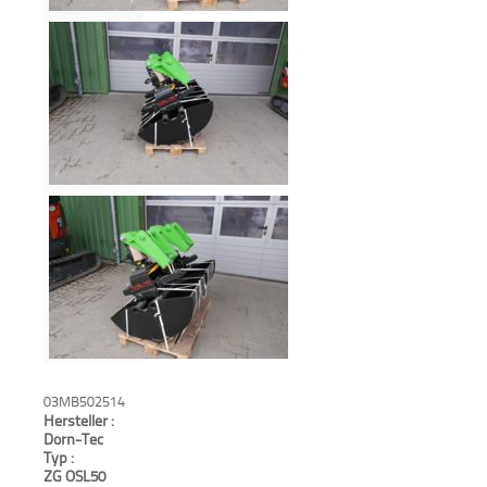
Aktionen
und
Angebote
Anfahrt
03MB502514
Hersteller :
Dorn-Tec
Typ :
ZG OSL50