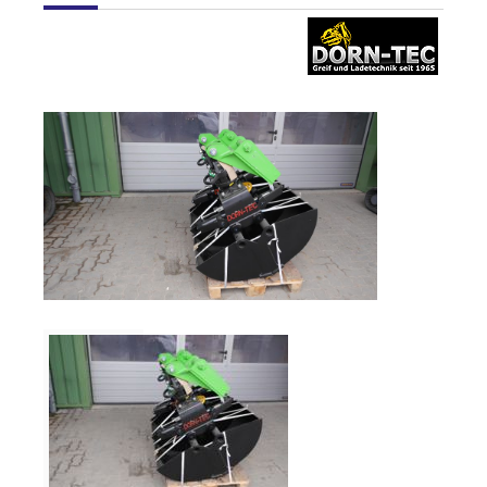
Verkauf
Bagger
Radlader
Fahrzeuge
Stromerzeuger
Vibrationstechnik
Kommunaltechnik
Anbaugeräte
Sonstiges
Sonderaktionen