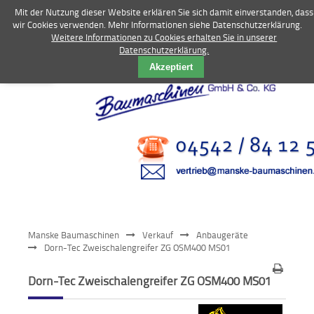
Mit der Nutzung dieser Website erklären Sie sich damit einverstanden, dass
wir Cookies verwenden. Mehr Informationen siehe Datenschutzerklärung.
Weitere Informationen zu Cookies erhalten Sie in unserer
Datenschutzerklärung.
Vermietung
Akzeptiert
Bagger
Radlader
Fahrzeuge
Kompressoren
Vibrationstechnik
Manske Baumaschinen
Verkauf
Anbaugeräte
Kommunaltechnik
Dorn-Tec Zweischalengreifer ZG OSM400 MS01
Anbaugeräte
Dorn-Tec Zweischalengreifer ZG OSM400 MS01
Sonstiges