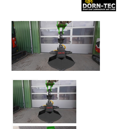
Verkauf
Bagger
Radlader
Fahrzeuge
Stromerzeuger
Vibrationstechnik
Kommunaltechnik
Anbaugeräte
Sonstiges
Sonderaktionen